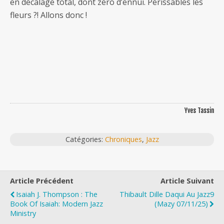
en décalage total, dont zéro d’ennui. Périssables les
fleurs ?! Allons donc !
Yves Tassin
Catégories:
Chroniques
,
Jazz
Article Précédent
Article Suivant
Isaiah J. Thompson : The
Thibault Dille Daqui Au Jazz9
Book Of Isaiah: Modern Jazz
(Mazy 07/11/25)
Ministry