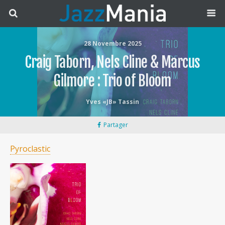
28 Novembre 2025
Craig Taborn, Nels Cline & Marcus
Gilmore : Trio of Bloom
Yves «JB» Tassin
Partager
Pyroclastic