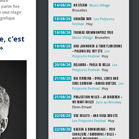
cadre
NO STEAM
14/08/26
Music Village
partie fixe
Bruxelles
n veut réagir
gnifique
CHAKÂM DUO
18/08/26
Les Polysons
Festival
Huy
THOMAS GRIMMONPREZ TRIO
18/08/26
, c’est
Music Village
Bruxelles
ANU JUNNONEN & TUUR FLORIZOONE
»
19/08/26
+ PALOMA DEL REY ETC
Les
Polysons Festival
Huy
BELAMBA + PAOLA DI BELLA
20/08/26
Les
Polysons Festival
Huy
BIA FERREIRA + DYNA, LEWIS AND
21/08/26
SOUL CARAVAN + BANDA QUETZAL
Les
Polysons Festival
Huy
PROJECTION MILES + JO DIDDEREN +
21/08/26
WE WANT MILES
Jazz au Broukay
Eben-Emael
VOX OXALYS + ANA VAGA DUO ETC
22/08/26
Les Polysons Festival
Huy
HAESEN & BONMARIAGE + TRIO
22/08/26
CAVALIERE / DARDENNE / DILLE +
WATTIÉ ROSENBERG