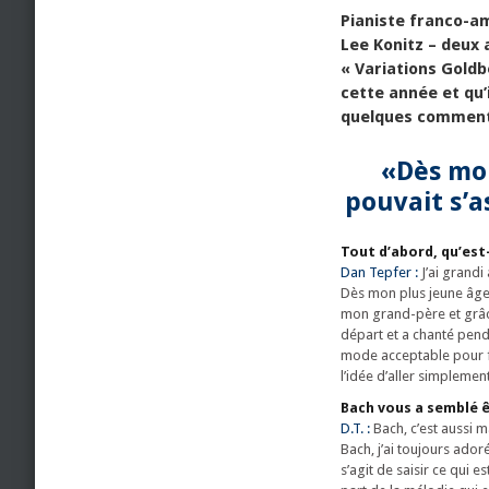
Pianiste franco-am
Lee Konitz – deux 
« Variations Goldb
cette année et qu
quelques commentai
«Dès mon
pouvait s’a
Tout d’abord, qu’est
Dan Tepfer :
J’ai grandi
Dès mon plus jeune âge, 
mon grand-père et grâce
départ et a chanté penda
mode acceptable pour fai
l’idée d’aller simplemen
Bach vous a semblé ê
D.T. :
Bach, c’est aussi 
Bach, j’ai toujours ado
s’agit de saisir ce qui e