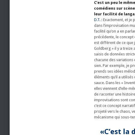
C’est un peu le mêm
comédiens sur scène 
leur facilité de lang
D.T. :
Exactement, et je 
dans l’improvisation musi
facilité qu’on a en parla
précédente, le concept q
est différent de ce que j
Goldberg » il y a treize 
saisis de données strict
chacune des variations e
sien. Par exemple, je p
prends ses idées mélodi
éléments qu’il a utilisés
sauce. Dans les « Invent
elles viennent d’elle-mê
de raconter une histoire
improvisations sont comp
c’est ce concept narrat
projeté vers le chaos, v
mécanisme qui sous-tend
«C’est la