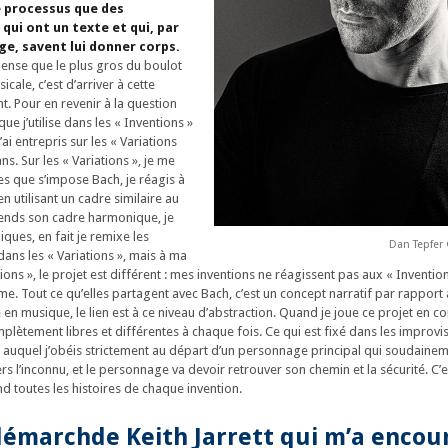
e processus que des
qui ont un texte et qui, par
age, savent lui donner corps.
pense que le plus gros du boulot
cale, c’est d’arriver à cette
nt. Pour en revenir à la question
ue j’utilise dans les « Inventions »
’ai entrepris sur les « Variations
ans. Sur les « Variations », je me
es que s’impose Bach, je réagis à
n utilisant un cadre similaire au
rends son cadre harmonique, je
ques, en fait je remixe les
Dan Tepfer 
 dans les « Variations », mais à ma
ions », le projet est différent : mes inventions ne réagissent pas aux « Inventio
me. Tout ce qu’elles partagent avec Bach, c’est un concept narratif par rapport 
 en musique, le lien est à ce niveau d’abstraction. Quand je joue ce projet en co
lètement libres et différentes à chaque fois. Ce qui est fixé dans les improvis
if auquel j’obéis strictement au départ d’un personnage principal qui soudainem
ers l’inconnu, et le personnage va devoir retrouver son chemin et la sécurité. C’e
 toutes les histoires de chaque invention.
 démarchde Keith Jarrett qui m’a encou