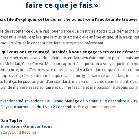
faire ce que je fais.»
ez utile d’expliquer cette démarche ou est-ce à l’auditeur de trouver
le de raconter ce que je vais jouer parce que c’est très abstrait. La démarche, ou
’est utile. Mais j’espère que la musique tient d’elle-même et que, si je n’expliqu
oi. Expliquer le concept derrière le projet est intéressant.
ns qui vous ont encouragé, inspirés à vous engager vers cette démarc
oup de héros musicaux, dont Keith Jarrett fait bien évidemment partie, mais au
 Mehldau, Chick Corea. Mais par rapport à la question « si il y a quelqu’un qu
arche », non. C’est très rare dans le jazz : il y a Keith Jarrett qui est très conn
mprovisés, c’est sa démarche qui m’a encouragé à faire ce que je fais, mais fin
 font ça. En jazz, on part d’un standard, mais ici on invente dans l’instant, c’est
 suivi de manière assez solitaire et qui me fascine et me passionne depuis dix an
Inventions/Ré-Inventions » au Grand Manège de Namur le 18 décembre à 20h, 
 Days qui auront lieu du 16 au 21 décembre.
Programme complet
.
Dan Tepfer
Inventions/Re-inventions
StorySound Records