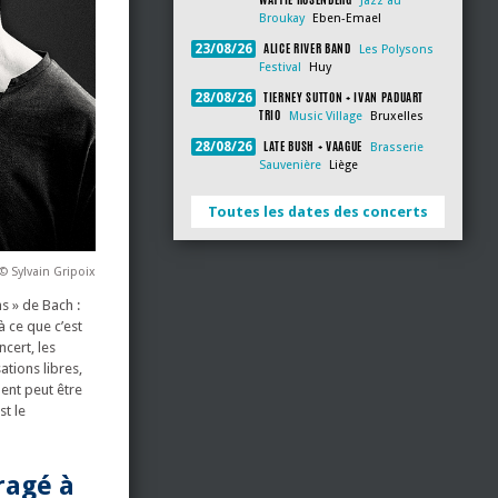
Jazz au
Broukay
Eben-Emael
ALICE RIVER BAND
23/08/26
Les Polysons
Festival
Huy
TIERNEY SUTTON + IVAN PADUART
28/08/26
TRIO
Music Village
Bruxelles
LATE BUSH + VAAGUE
28/08/26
Brasserie
Sauvenière
Liège
Toutes les dates des concerts
© Sylvain Gripoix
ns » de Bach :
à ce que c’est
ncert, les
ations libres,
ent peut être
st le
ragé à