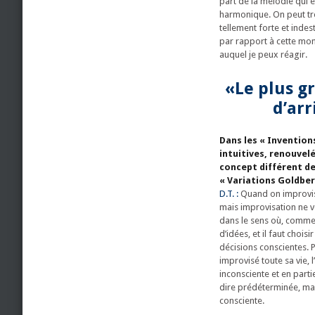
part de la mélodie qui e
harmonique. On peut tro
tellement forte et inde
par rapport à cette mo
auquel je peux réagir.
«Le plus gr
d’arr
Dans les « Inventions
intuitives, renouvel
concept différent de 
« Variations Goldber
D.T. :
Quand on improvise, 
mais improvisation ne v
dans le sens où, comme
d’idées, et il faut chois
décisions conscientes.
improvisé toute sa vie, 
inconsciente et en parti
dire prédéterminée, mai
consciente.