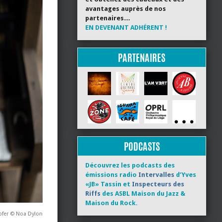
avantages auprès de nos
partenaires…
EN DEVENANT ADHÉRENT !
PARTENAIRES
PODCASTS
Découvrez les podcasts des
émissions radio
Intervalles
d’Yves
«JB» Tassin et
Inspecteurs des
Riffs
des ASBL Maison du Jazz &
Maison du Rock.
pfer © Noa Dylon