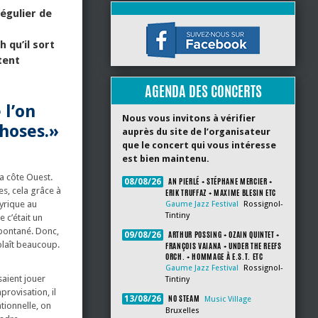
égulier de
 qu’il sort
tent
AGENDA DES CONCERTS
 l’on
Nous vous invitons à vérifier
choses.»
auprès du site de l’organisateur
que le concert qui vous intéresse
est bien maintenu.
la côte Ouest.
AN PIERLÉ + STÉPHANE MERCIER +
08/08/26
es, cela grâce à
ERIK TRUFFAZ + MAXIME BLESIN ETC
lyrique au
Gaume Jazz Festival
Rossignol-
Tintiny
 c’était un
 spontané. Donc,
ARTHUR POSSING + OZAIN QUINTET +
09/08/26
plaît beaucoup.
FRANÇOIS VAIANA + UNDER THE REEFS
ORCH. + HOMMAGE À E.S.T. ETC
Gaume Jazz Festival
Rossignol-
saient jouer
Tintiny
rovisation, il
NO STEAM
13/08/26
Music Village
ntionnelle, on
Bruxelles