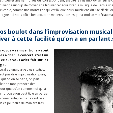
st fixée et des harmonies qui correspondent, ensuite je vais improviser sur le 
uver beaucoup de moyens de trouver cet équilibre : la musique de Bach a une 
structible, comme une montagne qui est là, que nous, musiciens du XXe siècle, o
ntagne qui nous offre beaucoup de matière. Bach est pour moi un matériau ma
os boulot dans l’improvisation musicale
iver à cette facilité qu’on a en parlant.
 », vos « ré-inventions » sont
ées à chaque concert. C’est un
ce que vous aviez fait sur les
g ».
il y a une partie très intuitive,
eut pas dire improvisation pure,
 quand on se parle, on part
ir le bon mot, prendre des
 Pour quelqu’un comme moi qui a
l’improvisation peut être en partie
e consciente, ce qui ne veut pas
s ça peut être de manière très