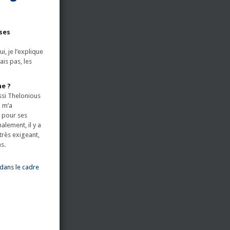
 ses
i, je l’explique
ais pas, les
he ?
ssi Thelonious
i m’a
u pour ses
alement, il y a
 très exigeant,
s.
dans le cadre