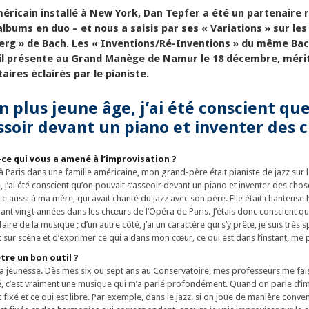
éricain installé à New York, Dan Tepfer a été un partenaire r
albums en duo – et nous a saisis par ses « Variations » sur les
erg » de Bach. Les « Inventions/Ré-Inventions » du même Bach
’il présente au Grand Manège de Namur le 18 décembre, méri
res éclairés par le pianiste.
 plus jeune âge, j’ai été conscient que
ssoir devant un piano et inventer des 
-ce qui vous a amené à l’improvisation ?
 à Paris dans une famille américaine, mon grand-père était pianiste de jazz sur 
j’ai été conscient qu’on pouvait s’asseoir devant un piano et inventer des chos
 aussi à ma mère, qui avait chanté du jazz avec son père. Elle était chanteuse 
nt vingt années dans les chœurs de l’Opéra de Paris. J’étais donc conscient que
re de la musique ; d’un autre côté, j’ai un caractère qui s’y prête, je suis très
t sur scène et d’exprimer ce qui a dans mon cœur, ce qui est dans l’instant, me 
tre un bon outil ?
ma jeunesse. Dès mes six ou sept ans au Conservatoire, mes professeurs me fai
ré, c’est vraiment une musique qui m’a parlé profondément. Quand on parle d’imp
st fixé et ce qui est libre. Par exemple, dans le jazz, si on joue de manière conve