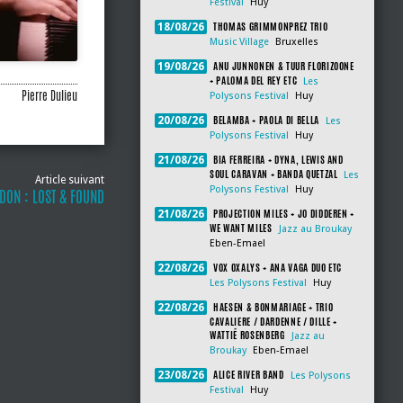
Festival
Huy
THOMAS GRIMMONPREZ TRIO
18/08/26
Music Village
Bruxelles
ANU JUNNONEN & TUUR FLORIZOONE
19/08/26
+ PALOMA DEL REY ETC
Les
Pierre Dulieu
Polysons Festival
Huy
BELAMBA + PAOLA DI BELLA
20/08/26
Les
Polysons Festival
Huy
BIA FERREIRA + DYNA, LEWIS AND
21/08/26
SOUL CARAVAN + BANDA QUETZAL
Les
Article suivant
Polysons Festival
Huy
DON : LOST & FOUND
PROJECTION MILES + JO DIDDEREN +
21/08/26
WE WANT MILES
Jazz au Broukay
Eben-Emael
VOX OXALYS + ANA VAGA DUO ETC
22/08/26
Les Polysons Festival
Huy
HAESEN & BONMARIAGE + TRIO
22/08/26
CAVALIERE / DARDENNE / DILLE +
WATTIÉ ROSENBERG
Jazz au
Broukay
Eben-Emael
ALICE RIVER BAND
23/08/26
Les Polysons
Festival
Huy