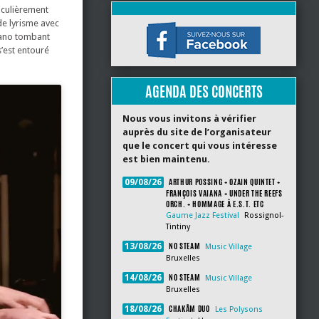
ticulièrement
de lyrisme avec
piano tombant
s’est entouré
AGENDA DES CONCERTS
Nous vous invitons à vérifier
auprès du site de l’organisateur
que le concert qui vous intéresse
est bien maintenu.
ARTHUR POSSING + OZAIN QUINTET +
09/08/26
FRANÇOIS VAIANA + UNDER THE REEFS
ORCH. + HOMMAGE À E.S.T. ETC
Gaume Jazz Festival
Rossignol-
Tintiny
NO STEAM
13/08/26
Music Village
Bruxelles
NO STEAM
14/08/26
Music Village
Bruxelles
CHAKÂM DUO
18/08/26
Les Polysons