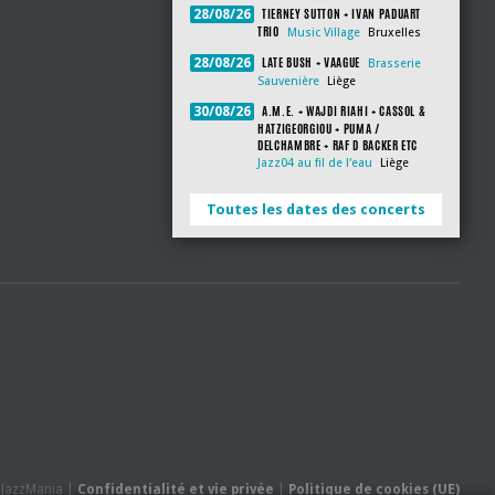
TIERNEY SUTTON + IVAN PADUART
28/08/26
TRIO
Music Village
Bruxelles
LATE BUSH + VAAGUE
28/08/26
Brasserie
Sauvenière
Liège
A.M.E. + WAJDI RIAHI + CASSOL &
30/08/26
HATZIGEORGIOU + PUMA /
DELCHAMBRE + RAF D BACKER ETC
Jazz04 au fil de l'eau
Liège
Toutes les dates des concerts
- JazzMania |
Confidentialité et vie privée
|
Politique de cookies (UE)