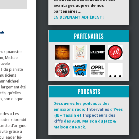
avantages auprès de nos
partenaires…
EN DEVENANT ADHÉRENT !
pe
PARTENAIRES
eux pianistes
an, Michael
ouvelé
T du pianiste
musiciens
teur Michael
a largement été
PODCASTS
tés, qu’elles
p, son disque
Découvrez les podcasts des
émissions radio
Intervalles
d’Yves
andes « Les
«JB» Tassin et
Inspecteurs des
leader rebondit
Riffs
des ASBL Maison du Jazz &
ariste d’origine
Maison du Rock.
ravité grâce à
du leader lui-