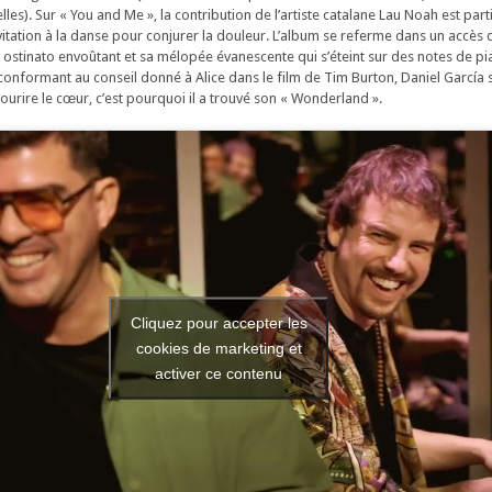
lles). Sur « You and Me », la contribution de l’artiste catalane Lau Noah est par
tation à la danse pour conjurer la douleur. L’album se referme dans un accès 
on ostinato envoûtant et sa mélopée évanescente qui s’éteint sur des notes de 
 conformant au conseil donné à Alice dans le film de Tim Burton, Daniel García 
 sourire le cœur, c’est pourquoi il a trouvé son « Wonderland ».
Cliquez pour accepter les
cookies de marketing et
activer ce contenu