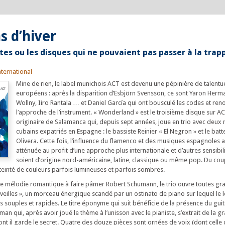
s d’hiver
tes ou les disques qui ne pouvaient pas passer à la trap
ternational
Mine de rien, le label munichois ACT est devenu une pépinière de talentu
européens : après la disparition d’Esbjörn Svensson, ce sont Yaron Herm
Wollny, Iiro Rantala … et Daniel García qui ont bousculé les codes et ren
l’approche de l’instrument. « Wonderland » est le troisième disque sur AC
originaire de Salamanca qui, depuis sept années, joue en trio avec deux 
cubains expatriés en Espagne : le bassiste Reinier « El Negron » et le bat
Olivera. Cette fois, l’influence du flamenco et des musiques espagnoles 
atténuée au profit d’une approche plus internationale et d’autres sensibili
soient d’origine nord-américaine, latine, classique ou même pop. Du cou
teinté de couleurs parfois lumineuses et parfois sombres.
te mélodie romantique à faire pâmer Robert Schumann, le trio ouvre toutes gr
eilles », un morceau énergique scandé par un ostinato de piano sur lequel le 
 souples et rapides. Le titre éponyme qui suit bénéficie de la présence du guit
man qui, après avoir joué le thème à l’unisson avec le pianiste, s’extrait de la g
ont il garde le secret. Quatre des douze pièces sont ornées de voix (dont celle 