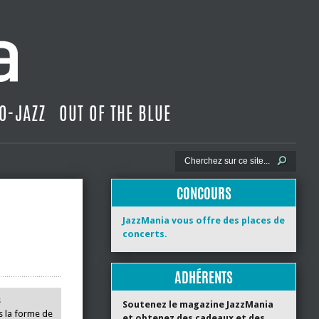
O-JAZZ
OUT OF THE BLUE
CONCOURS
JazzMania vous offre des places de
concerts.
ADHÉRENTS
s
Soutenez le magazine JazzMania
us la forme de
et obtenez des cadeaux et des