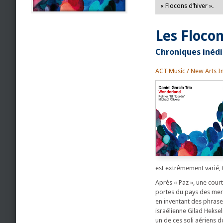
« Flocons d’hiver ».
Les Flocon
Chroniques inédi
ACT Music / New Arts In
est extrêmement varié, 
Après « Paz », une cour
portes du pays des merv
en inventant des phrases
israélienne Gilad Heksel
un de ces soli aériens d