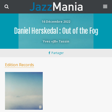
16 Décembre 2022
Daniel Herskedal : Out of the Fog
Yves «JB» Tassin
Partager
Edition Records