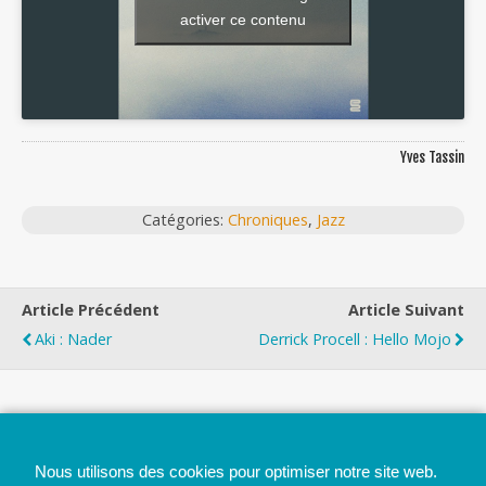
activer ce contenu
Yves Tassin
Catégories:
Chroniques
,
Jazz
Article Précédent
Article Suivant
Aki : Nader
Derrick Procell : Hello Mojo
Top
Nous utilisons des cookies pour optimiser notre site web.