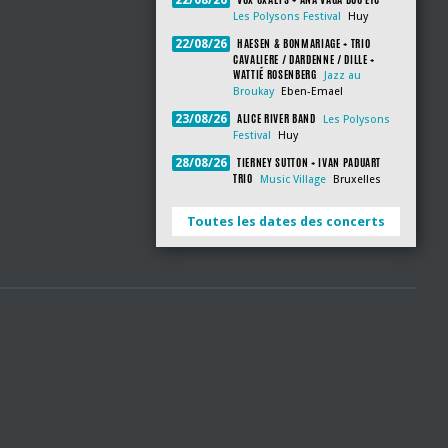
22/08/26
Les Polysons Festival
Huy
HAESEN & BONMARIAGE + TRIO
22/08/26
CAVALIERE / DARDENNE / DILLE +
WATTIÉ ROSENBERG
Jazz au
Broukay
Eben-Emael
ALICE RIVER BAND
23/08/26
Les Polysons
Festival
Huy
TIERNEY SUTTON + IVAN PADUART
28/08/26
TRIO
Music Village
Bruxelles
Toutes les dates des concerts