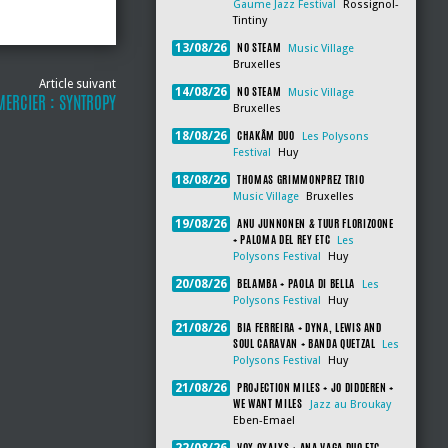
Gaume Jazz Festival
Rossignol-
Tintiny
NO STEAM
13/08/26
Music Village
Bruxelles
Article suivant
NO STEAM
14/08/26
Music Village
MERCIER : SYNTROPY
Bruxelles
CHAKÂM DUO
18/08/26
Les Polysons
Festival
Huy
THOMAS GRIMMONPREZ TRIO
18/08/26
Music Village
Bruxelles
ANU JUNNONEN & TUUR FLORIZOONE
19/08/26
+ PALOMA DEL REY ETC
Les
Polysons Festival
Huy
BELAMBA + PAOLA DI BELLA
20/08/26
Les
Polysons Festival
Huy
BIA FERREIRA + DYNA, LEWIS AND
21/08/26
SOUL CARAVAN + BANDA QUETZAL
Les
Polysons Festival
Huy
PROJECTION MILES + JO DIDDEREN +
21/08/26
WE WANT MILES
Jazz au Broukay
Eben-Emael
VOX OXALYS + ANA VAGA DUO ETC