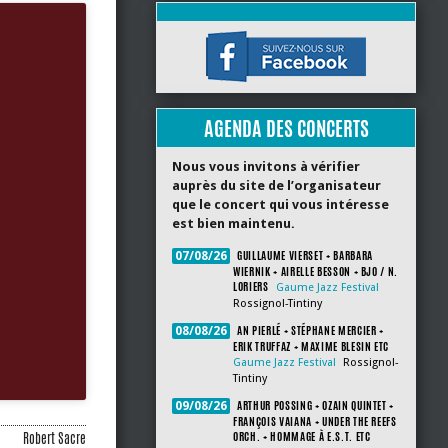
AGENDA DES CONCERTS
Nous vous invitons à vérifier
auprès du site de l’organisateur
que le concert qui vous intéresse
est bien maintenu.
GUILLAUME VIERSET + BARBARA
07/08/26
WIERNIK + AIRELLE BESSON + BJO / N.
LORIERS
Gaume Jazz Festival
Rossignol-Tintiny
AN PIERLÉ + STÉPHANE MERCIER +
08/08/26
ERIK TRUFFAZ + MAXIME BLESIN ETC
Gaume Jazz Festival
Rossignol-
Tintiny
ARTHUR POSSING + OZAIN QUINTET +
09/08/26
FRANÇOIS VAIANA + UNDER THE REEFS
ORCH. + HOMMAGE À E.S.T. ETC
Robert Sacre