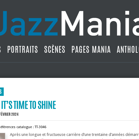
S
PORTRAITS
SCÈNES
PAGES MANIA
ANTHOL
S
 IT’S TIME TO SHINE
 FÉVRIER 2024
éférences catalogue : TT-3046
Après une longue et fructueuse carrière d’une trentaine d’années démar