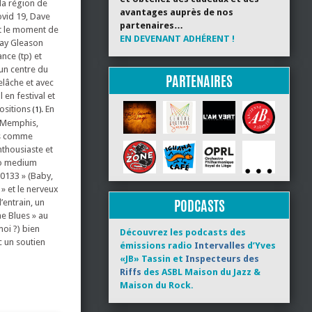
la région de
avantages auprès de nos
ovid 19, Dave
partenaires…
est le moment de
EN DEVENANT ADHÉRENT !
 Jay Gleason
nce (tp) et
un centre du
PARTENAIRES
relâche et avec
 en festival et
positions
. En
(1)
e Memphis,
nts comme
nthousiaste et
po medium
-0133 » (Baby,
 » et le nerveux
PODCASTS
’entrain, un
he Blues » au
moi ?) bien
Découvrez les podcasts des
c un soutien
émissions radio
Intervalles
d’Yves
«JB» Tassin et
Inspecteurs des
Riffs
des ASBL Maison du Jazz &
Maison du Rock.