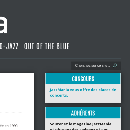
O-JAZZ
OUT OF THE BLUE
CONCOURS
JazzMania vous offre des places de
concerts.
ADHÉRENTS
Soutenez le magazine JazzMania
rée en 1993
et obtenez des cadeaux et des