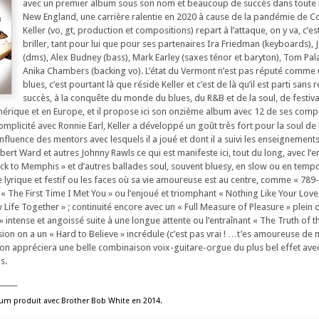
avec un premier album sous son nom et beaucoup de succès dans toute 
New England, une carrière ralentie en 2020 à cause de la pandémie de C
Keller (vo, gt, production et compositions) repart à l’attaque, on y va, c’
briller, tant pour lui que pour ses partenaires Ira Friedman (keyboards),
(dms), Alex Budney (bass), Mark Earley (saxes ténor et baryton), Tom Pala
Anika Chambers (backing vo). L’état du Vermont n’est pas réputé comme 
blues, c’est pourtant là que réside Keller et c’est de là qu’il est parti sans 
succès, à la conquête du monde du blues, du R&B et de la soul, de festival
mérique et en Europe, et il propose ici son onzième album avec 12 de ses com
omplicité avec Ronnie Earl, Keller a développé un goût très fort pour la soul d
 l’influence des mentors avec lesquels il a joué et dont il a suivi les enseigneme
rt Ward et autres Johnny Rawls ce qui est manifeste ici, tout du long, avec l’e
ck to Memphis » et d’autres ballades soul, souvent bluesy, en slow ou en tem
lyrique et festif ou les faces où sa vie amoureuse est au centre, comme « 789
f « The First Time I Met You » ou l’enjoué et triomphant « Nothing Like Your Love
 Life Together » ; continuité encore avec un « Full Measure of Pleasure » plein d
 » intense et angoissé suite à une longue attente ou l’entraînant « The Truth of t
lusion on a un « Hard to Believe » incrédule (c’est pas vrai ! …t’es amoureuse de 
 on appréciera une belle combinaison voix-guitare-orgue du plus bel effet ave
s.
_____
um produit avec Brother Bob White en 2014.