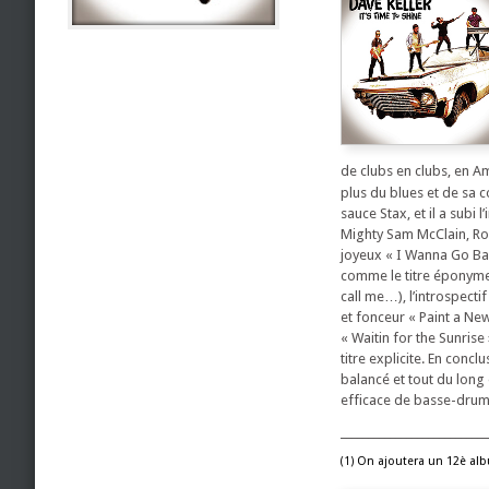
de clubs en clubs, en A
plus du blues et de sa c
sauce Stax, et il a subi
Mighty Sam McClain, Robe
joyeux « I Wanna Go Ba
comme le titre éponyme 
call me…), l’introspecti
et fonceur « Paint a New
« Waitin for the Sunrise
titre explicite. En conc
balancé et tout du long
efficace de basse-drum
___________________________
On ajoutera un 12è alb
(1)