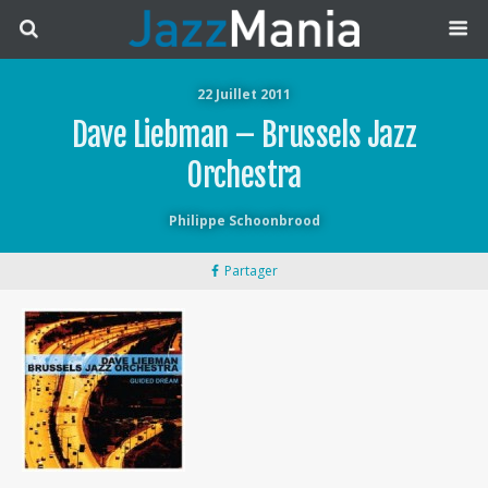
22 Juillet 2011
Dave Liebman – Brussels Jazz
Orchestra
Philippe Schoonbrood
Partager