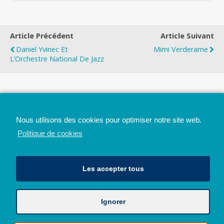
Article Précédent
Article Suivant
Daniel Yvinec Et
Mimi Verderame
L’Orchestre National De Jazz
Top
Nous utilisons des cookies pour optimiser notre site web.
Mobile
Bureau
Politique de cookies
Les accepter tous
Ignorer
Avec le soutien de la Province de Liège
© 2026 - Tous droits réservés - JazzMania