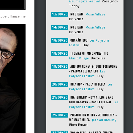
Gaume Jazz Festival
Rossignol-
Tintiny
NO STEAM
13/08/26
Music Village
Robert Hansenne
Bruxelles
NO STEAM
14/08/26
Music Village
Bruxelles
CHAKÂM DUO
18/08/26
Les Polysons
Festival
Huy
THOMAS GRIMMONPREZ TRIO
18/08/26
Music Village
Bruxelles
ANU JUNNONEN & TUUR FLORIZOONE
19/08/26
+ PALOMA DEL REY ETC
Les
Polysons Festival
Huy
BELAMBA + PAOLA DI BELLA
20/08/26
Les
Polysons Festival
Huy
BIA FERREIRA + DYNA, LEWIS AND
21/08/26
SOUL CARAVAN + BANDA QUETZAL
Les
Polysons Festival
Huy
PROJECTION MILES + JO DIDDEREN +
21/08/26
WE WANT MILES
Jazz au Broukay
Eben-Emael
VOX OXALYS + ANA VAGA DUO ETC