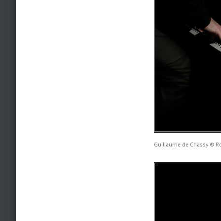
Guillaume de Chassy © R