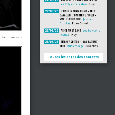
22/08/26
Les Polysons Festival
Huy
HAESEN & BONMARIAGE + TRIO
22/08/26
CAVALIERE / DARDENNE / DILLE +
WATTIÉ ROSENBERG
Jazz au
Broukay
Eben-Emael
ALICE RIVER BAND
23/08/26
Les Polysons
Festival
Huy
 Robert Hansenne
TIERNEY SUTTON + IVAN PADUART
28/08/26
TRIO
Music Village
Bruxelles
Toutes les dates des concerts