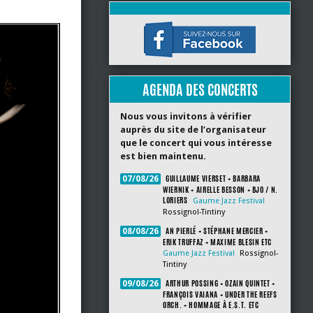
AGENDA DES CONCERTS
Nous vous invitons à vérifier
auprès du site de l’organisateur
que le concert qui vous intéresse
est bien maintenu.
GUILLAUME VIERSET + BARBARA
07/08/26
WIERNIK + AIRELLE BESSON + BJO / N.
LORIERS
Gaume Jazz Festival
Rossignol-Tintiny
AN PIERLÉ + STÉPHANE MERCIER +
08/08/26
ERIK TRUFFAZ + MAXIME BLESIN ETC
Gaume Jazz Festival
Rossignol-
Tintiny
ARTHUR POSSING + OZAIN QUINTET +
09/08/26
FRANÇOIS VAIANA + UNDER THE REEFS
ORCH. + HOMMAGE À E.S.T. ETC