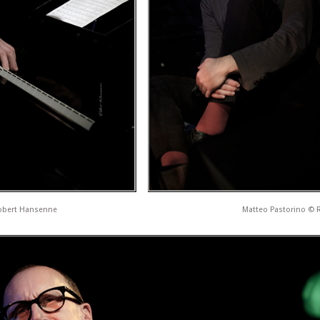
obert Hansenne
Matteo Pastorino © 