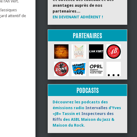
e l’An Vert.
avantages auprès de nos
classiques
partenaires…
ard attentif de
EN DEVENANT ADHÉRENT !
PARTENAIRES
PODCASTS
Découvrez les podcasts des
émissions radio
Intervalles
d’Yves
«JB» Tassin et
Inspecteurs des
Riffs
des ASBL Maison du Jazz &
Maison du Rock.