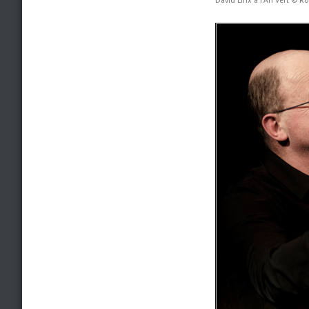
David Linx à l’An Vert © 