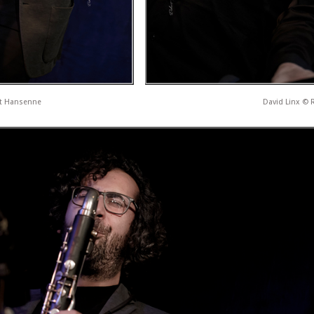
rt Hansenne
David Linx ©