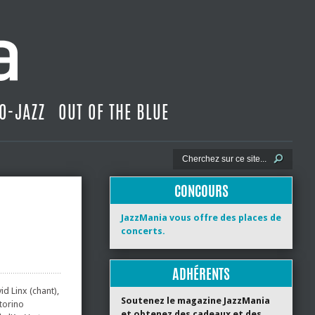
O-JAZZ
OUT OF THE BLUE
CONCOURS
JazzMania vous offre des places de
concerts.
ADHÉRENTS
id Linx (chant),
Soutenez le magazine JazzMania
torino
et obtenez des cadeaux et des