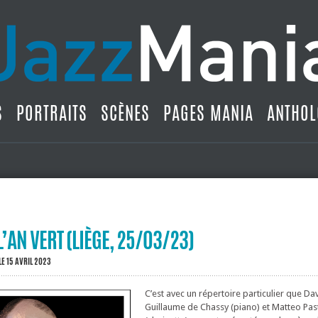
S
PORTRAITS
SCÈNES
PAGES MANIA
ANTHOL
L’AN VERT (LIÈGE, 25/03/23)
LE 15 AVRIL 2023
C’est avec un répertoire particulier que Dav
Guillaume de Chassy (piano) et Matteo Pas