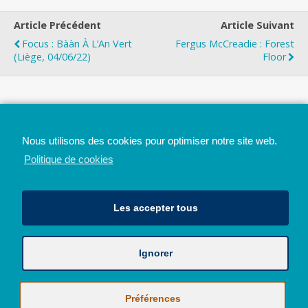
Article Précédent
Article Suivant
Focus : Bààn À L’An Vert
Fergus McCreadie : Forest
(Liège, 04/06/22)
Floor
Top
Nous utilisons des cookies pour optimiser notre site web.
Mobile
Bureau
Politique de cookies
Les accepter tous
Ignorer
Avec le soutien de la Province de Liège
© 2026 - Tous droits réservés - JazzMania
Politique en matière de confidentialité et de vie privée
|
Politique de
Préférences