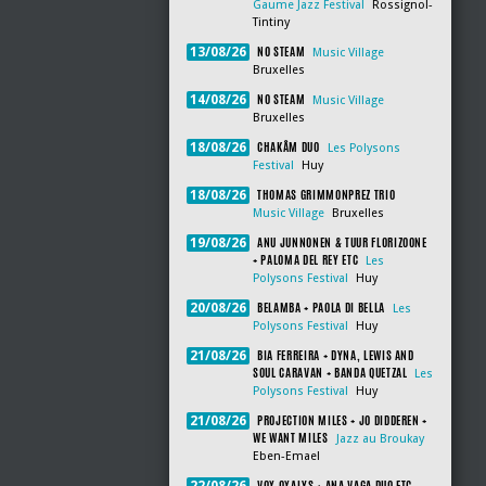
Gaume Jazz Festival
Rossignol-
Tintiny
NO STEAM
13/08/26
Music Village
Bruxelles
NO STEAM
14/08/26
Music Village
Bruxelles
CHAKÂM DUO
18/08/26
Les Polysons
Festival
Huy
THOMAS GRIMMONPREZ TRIO
18/08/26
Music Village
Bruxelles
ANU JUNNONEN & TUUR FLORIZOONE
19/08/26
+ PALOMA DEL REY ETC
Les
Polysons Festival
Huy
BELAMBA + PAOLA DI BELLA
20/08/26
Les
Polysons Festival
Huy
BIA FERREIRA + DYNA, LEWIS AND
21/08/26
SOUL CARAVAN + BANDA QUETZAL
Les
Polysons Festival
Huy
PROJECTION MILES + JO DIDDEREN +
21/08/26
WE WANT MILES
Jazz au Broukay
Eben-Emael
VOX OXALYS + ANA VAGA DUO ETC