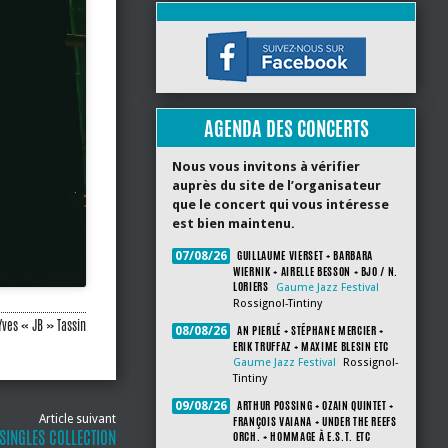
AGENDA DES CONCERTS
Nous vous invitons à vérifier
auprès du site de l’organisateur
que le concert qui vous intéresse
est bien maintenu.
GUILLAUME VIERSET + BARBARA
07/08/26
WIERNIK + AIRELLE BESSON + BJO / N.
LORIERS
Gaume Jazz Festival
Rossignol-Tintiny
Yves « JB » Tassin
AN PIERLÉ + STÉPHANE MERCIER +
08/08/26
ERIK TRUFFAZ + MAXIME BLESIN ETC
Gaume Jazz Festival
Rossignol-
Tintiny
ARTHUR POSSING + OZAIN QUINTET +
09/08/26
Article suivant
FRANÇOIS VAIANA + UNDER THE REEFS
 SINGLES COLLECTION
ORCH. + HOMMAGE À E.S.T. ETC