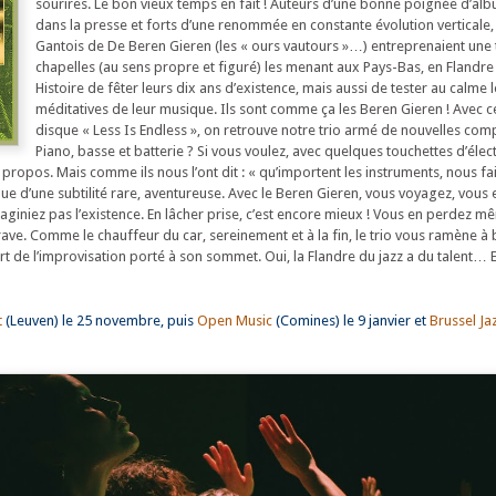
sourires. Le bon vieux temps en fait ! Auteurs d’une bonne poignée d’al
dans la presse et forts d’une renommée en constante évolution verticale, 
Gantois de De Beren Gieren (les « ours vautours »…) entreprenaient une
chapelles (au sens propre et figuré) les menant aux Pays-Bas, en Flandre
Histoire de fêter leurs dix ans d’existence, mais aussi de tester au calme l
méditatives de leur musique. Ils sont comme ça les Beren Gieren ! Avec 
disque « Less Is Endless », on retrouve notre trio armé de nouvelles com
Piano, basse et batterie ? Si vous voulez, avec quelques touchettes d’élec
 propos. Mais comme ils nous l’ont dit : « qu’importent les instruments, nous f
que d’une subtilité rare, aventureuse. Avec le Beren Gieren, vous voyagez, vous
aginiez pas l’existence. En lâcher prise, c’est encore mieux ! Vous en perdez 
ave. Comme le chauffeur du car, sereinement et à la fin, le trio vous ramène à 
rt de l’improvisation porté à son sommet. Oui, la Flandre du jazz a du talent… 
t
(Leuven) le 25 novembre, puis
Open Music
(Comines) le 9 janvier et
Brussel Jaz