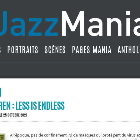
S
PORTRAITS
SCÈNES
PAGES MANIA
ANTHOL
EN : LESS IS ENDLESS
LE 25 OCTOBRE 2021
A l’époque, pas de confinement. Ni de masques qui protègent du virus et