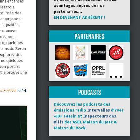
bums encensés
avantages auprès de nos
les trois
partenaires…
 tournée des
EN DEVENANT ADHÉRENT !
 et au Japon.
es qualités
ce nouveau
PARTENAIRES
positions.
tro, quelques
aisons du Beren
 explorez des
même quelques
bon port. Et
Et le prouve une
PODCASTS
z Festival
le 14
Découvrez les podcasts des
émissions radio
Intervalles
d’Yves
«JB» Tassin et
Inspecteurs des
Riffs
des ASBL Maison du Jazz &
Maison du Rock.