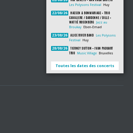
22/08/26
Les Polysons Festival
Huy
HAESEN & BONMARIAGE + TRIO
22/08/26
CAVALIERE / DARDENNE / DILLE +
WATTIÉ ROSENBERG
Jazz au
Broukay
Eben-Emael
ALICE RIVER BAND
23/08/26
Les Polysons
Festival
Huy
TIERNEY SUTTON + IVAN PADUART
28/08/26
TRIO
Music Village
Bruxelles
Toutes les dates des concerts