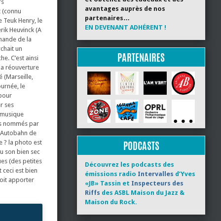
rs
avantages auprès de nos
 (connu
partenaires…
 Teuk Henry, le
EN DEVENANT ADHÉRENT !
rik Heuvinck (A
mande de la
chait un
PARTENAIRES
he. C’est ainsi
 la réouverture
é (Marseille,
urnée, le
 pour
r ses
a musique
ous nommés par
l’Autobahn de
e ? la photo est
PODCASTS
au son bien sec
ues (des petites
Découvrez les podcasts des
 ceci est bien
émissions radio
Intervalles
d’Yves
doit apporter
«JB» Tassin et
Inspecteurs des
Riffs
des ASBL Maison du Jazz &
Maison du Rock.