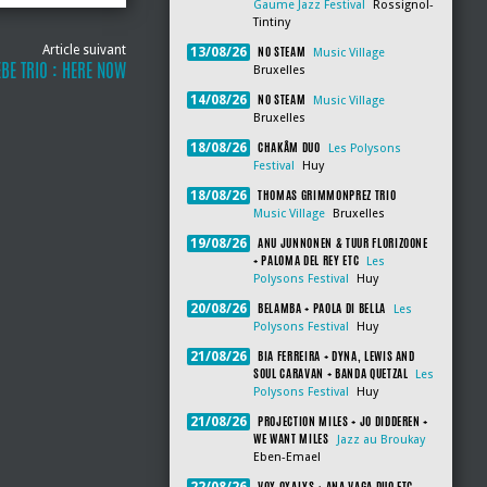
Gaume Jazz Festival
Rossignol-
Tintiny
Article suivant
NO STEAM
13/08/26
Music Village
BE TRIO : HERE NOW
Bruxelles
NO STEAM
14/08/26
Music Village
Bruxelles
CHAKÂM DUO
18/08/26
Les Polysons
Festival
Huy
THOMAS GRIMMONPREZ TRIO
18/08/26
Music Village
Bruxelles
ANU JUNNONEN & TUUR FLORIZOONE
19/08/26
+ PALOMA DEL REY ETC
Les
Polysons Festival
Huy
BELAMBA + PAOLA DI BELLA
20/08/26
Les
Polysons Festival
Huy
BIA FERREIRA + DYNA, LEWIS AND
21/08/26
SOUL CARAVAN + BANDA QUETZAL
Les
Polysons Festival
Huy
PROJECTION MILES + JO DIDDEREN +
21/08/26
WE WANT MILES
Jazz au Broukay
Eben-Emael
VOX OXALYS + ANA VAGA DUO ETC