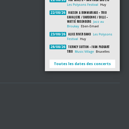
22/08/26
Les Polysons Festival
Huy
HAESEN & BONMARIAGE + TRIO
22/08/26
CAVALIERE / DARDENNE / DILLE +
WATTIÉ ROSENBERG
Jazz au
Broukay
Eben-Emael
ALICE RIVER BAND
23/08/26
Les Polysons
Festival
Huy
TIERNEY SUTTON + IVAN PADUART
28/08/26
TRIO
Music Village
Bruxelles
Toutes les dates des concerts