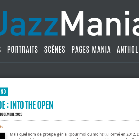
S
PORTRAITS
SCÈNES
PAGES MANIA
ANTHOL
UND
 : INTO THE OPEN
9 DÉCEMBRE 2023
ds
Mais quel nom de groupe génial (pour moi du moins !). Formé en 2012