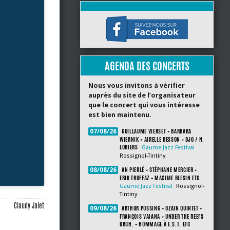
AGENDA DES CONCERTS
Nous vous invitons à vérifier
auprès du site de l’organisateur
que le concert qui vous intéresse
est bien maintenu.
GUILLAUME VIERSET + BARBARA
07/08/26
WIERNIK + AIRELLE BESSON + BJO / N.
LORIERS
Gaume Jazz Festival
Rossignol-Tintiny
AN PIERLÉ + STÉPHANE MERCIER +
08/08/26
ERIK TRUFFAZ + MAXIME BLESIN ETC
Gaume Jazz Festival
Rossignol-
Tintiny
Claudy Jalet
ARTHUR POSSING + OZAIN QUINTET +
09/08/26
FRANÇOIS VAIANA + UNDER THE REEFS
ORCH. + HOMMAGE À E.S.T. ETC