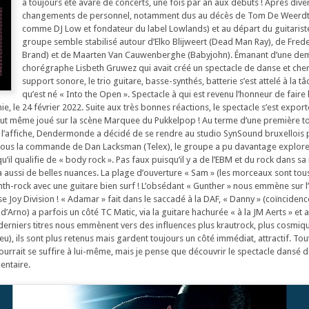
a toujours été avare de concerts, une fois par an aux débuts ! Après dive
changements de personnel, notamment dus au décès de Tom De Weerdt
comme DJ Low et fondateur du label Lowlands) et au départ du guitariste
groupe semble stabilisé autour d’Elko Blijweert (Dead Man Ray), de Frede
Brand) et de Maarten Van Cauwenberghe (Babyjohn). Émanant d’une de
chorégraphe Lisbeth Gruwez qui avait créé un spectacle de danse et cher
support sonore, le trio guitare, basse-synthés, batterie s’est attelé à la tâc
qu’est né « Into the Open ». Spectacle à qui est revenu l’honneur de faire
e, le 24 février 2022. Suite aux très bonnes réactions, le spectacle s’est export
fut même joué sur la scène Marquee du Pukkelpop ! Au terme d’une première to
à l’affiche, Dendermonde a décidé de se rendre au studio SynSound bruxellois
 Sous la commande de Dan Lacksman (Telex), le groupe a pu davantage explore
il qualifie de « body rock ». Pas faux puisqu’il y a de l’EBM et du rock dans s
y a aussi de belles nuances. La plage d’ouverture « Sam » (les morceaux sont t
th-rock avec une guitare bien surf ! L’obsédant « Gunther » nous emmène sur 
 Joy Division ! « Adamar » fait dans le saccadé à la DAF, « Danny » (coïncidenc
’Arno) a parfois un côté TC Matic, via la guitare hachurée « à la JM Aerts » et 
s derniers titres nous emmènent vers des influences plus krautrock, plus cosmiq
eu), ils sont plus retenus mais gardent toujours un côté immédiat, attractif. Tout
ourrait se suffire à lui-même, mais je pense que découvrir le spectacle dansé 
entaire.