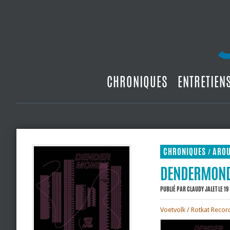
CHRONIQUES
ENTRETIEN
CHRONIQUES
ARO
/
DENDERMONDE
PUBLIÉ PAR
CLAUDY JALET
LE 1
Voetvolk / Rotkat Recor