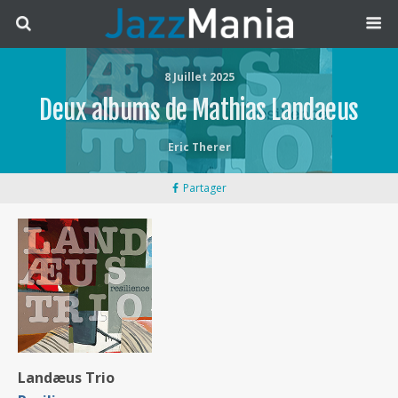
8 Juillet 2025
Deux albums de Mathias Landaeus
Eric Therer
Partager
Landæus Trio