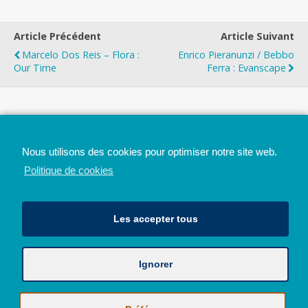
Article Précédent
Article Suivant
Marcelo Dos Reis – Flora :
Enrico Pieranunzi / Bebbo
Our Time
Ferra : Evanscape
Top
Nous utilisons des cookies pour optimiser notre site web.
Mobile
Bureau
Politique de cookies
Les accepter tous
Ignorer
Avec le soutien de la Province de Liège
© 2026 - Tous droits réservés - JazzMania
Politique en matière de confidentialité et de vie privée
|
Politique de