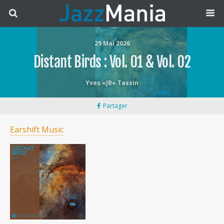
29 Mai 2026
Distant Birds : Vol. 01 & Vol. 02
Yves «JB» Tassin
Partager
Earshift Music