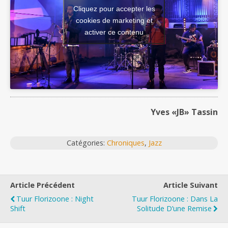
Cliquez pour accepter les
cookies de marketing et
activer ce contenu
Yves «JB» Tassin
Catégories:
Chroniques
,
Jazz
Article Précédent
Article Suivant
Tuur Florizoone : Night
Tuur Florizoone : Dans La
Shift
Solitude D’une Remise