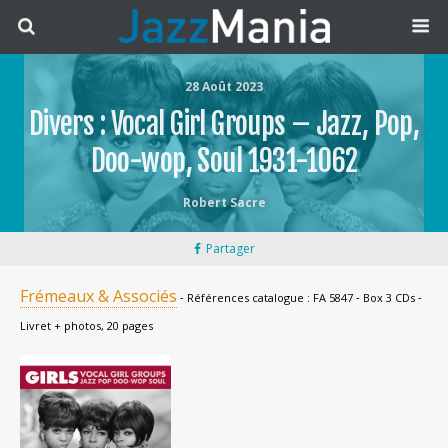
28 Août 2023
Divers : Vocal Girl Groups – Jazz, Pop,
Doo-wop, Soul 1931-1062
Robert Sacre
Partager
Frémeaux & Associés
‐ Références catalogue : FA 5847 ‐ Box 3 CDs ‐
Livret + photos, 20 pages