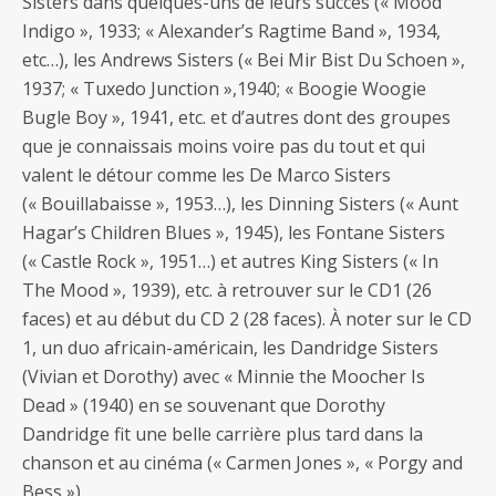
Sisters dans quelques-uns de leurs succès (« Mood
Indigo », 1933; « Alexander’s Ragtime Band », 1934,
etc…), les Andrews Sisters (« Bei Mir Bist Du Schoen »,
1937; « Tuxedo Junction »,1940; « Boogie Woogie
Bugle Boy », 1941, etc. et d’autres dont des groupes
que je connaissais moins voire pas du tout et qui
valent le détour comme les De Marco Sisters
(« Bouillabaisse », 1953…), les Dinning Sisters (« Aunt
Hagar’s Children Blues », 1945), les Fontane Sisters
(« Castle Rock », 1951…) et autres King Sisters (« In
The Mood », 1939), etc. à retrouver sur le CD1 (26
faces) et au début du CD 2 (28 faces). À noter sur le CD
1, un duo africain-américain, les Dandridge Sisters
(Vivian et Dorothy) avec « Minnie the Moocher Is
Dead » (1940) en se souvenant que Dorothy
Dandridge fit une belle carrière plus tard dans la
chanson et au cinéma (« Carmen Jones », « Porgy and
Bess »).