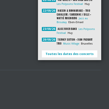
22/08/26
Les Polysons Festival
Huy
HAESEN & BONMARIAGE + TRIO
22/08/26
CAVALIERE / DARDENNE / DILLE +
WATTIÉ ROSENBERG
Jazz au
Broukay
Eben-Emael
ALICE RIVER BAND
23/08/26
Les Polysons
Festival
Huy
TIERNEY SUTTON + IVAN PADUART
28/08/26
TRIO
Music Village
Bruxelles
Toutes les dates des concerts