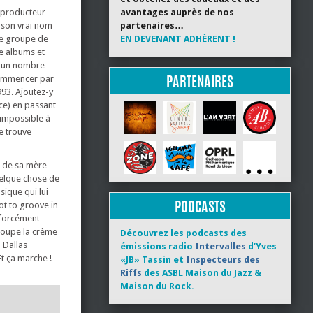
 producteur
avantages auprès de nos
e son vrai nom
partenaires…
 le groupe de
EN DEVENANT ADHÉRENT !
e albums et
ur un nombre
PARTENAIRES
 commencer par
993. Ajoutez-y
nce) en passant
 impossible à
ue trouve
ur de sa mère
quelque chose de
ique qui lui
PODCASTS
ot to groove in
t forcément
roupe la crème
Découvrez les podcasts des
 Dallas
émissions radio
Intervalles
d’Yves
Et ça marche !
«JB» Tassin et
Inspecteurs des
Riffs
des ASBL Maison du Jazz &
Maison du Rock.