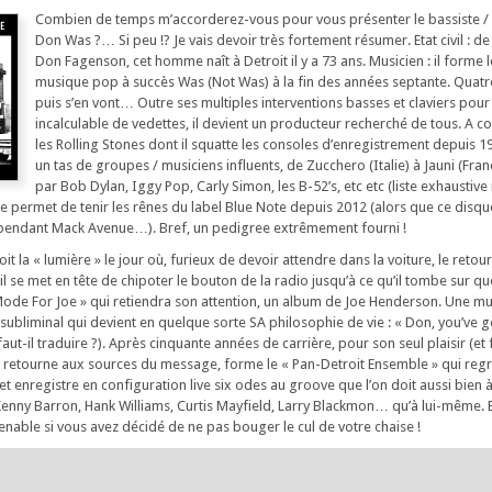
Combien de temps m’accorderez-vous pour vous présenter le bassiste /
Don Was ?… Si peu !? Je vais devoir très fortement résumer. Etat civil : d
Don Fagenson, cet homme naît à Detroit il y a 73 ans. Musicien : il forme
musique pop à succès Was (Not Was) à la fin des années septante. Quatr
puis s’en vont… Outre ses multiples interventions basses et claviers po
incalculable de vedettes, il devient un producteur recherché de tous. A
les Rolling Stones dont il squatte les consoles d’enregistrement depuis 1
un tas de groupes / musiciens influents, de Zucchero (Italie) à Jauni (Fra
par Bob Dylan, Iggy Pop, Carly Simon, les B-52’s, etc etc (liste exhaustive
 se permet de tenir les rênes du label Blue Note depuis 2012 (alors que ce disq
dépendant Mack Avenue…). Bref, un pedigree extrêmement fourni !
t la « lumière » le jour où, furieux de devoir attendre dans la voiture, le reto
 il se met en tête de chipoter le bouton de la radio jusqu’à ce qu’il tombe sur 
ode For Joe » qui retiendra son attention, un album de Joe Henderson. Une mus
ubliminal qui devient en quelque sorte SA philosophie de vie : « Don, you’ve g
(faut-il traduire ?). Après cinquante années de carrière, pour son seul plaisir (e
s retourne aux sources du message, forme le « Pan-Detroit Ensemble » qui reg
t enregistre en configuration live six odes au groove que l’on doit aussi bien à
, Kenny Barron, Hank Williams, Curtis Mayfield, Larry Blackmon… qu’à lui-même. 
nable si vous avez décidé de ne pas bouger le cul de votre chaise !