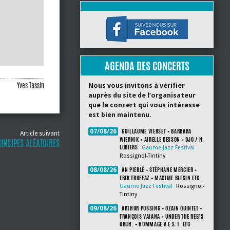
AGENDA DES CONCERTS
Yves Tassin
Nous vous invitons à vérifier
auprès du site de l’organisateur
que le concert qui vous intéresse
est bien maintenu.
GUILLAUME VIERSET + BARBARA
07/08/26
Article suivant
WIERNIK + AIRELLE BESSON + BJO / N.
RINCIPES ALÉATOIRES
LORIERS
Gaume Jazz Festival
Rossignol-Tintiny
AN PIERLÉ + STÉPHANE MERCIER +
08/08/26
ERIK TRUFFAZ + MAXIME BLESIN ETC
Gaume Jazz Festival
Rossignol-
Tintiny
ARTHUR POSSING + OZAIN QUINTET +
09/08/26
FRANÇOIS VAIANA + UNDER THE REEFS
ORCH. + HOMMAGE À E.S.T. ETC