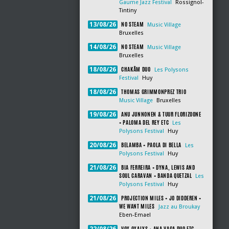
Gaume Jazz Festival
Rossignol-
Tintiny
NO STEAM
13/08/26
Music Village
Bruxelles
NO STEAM
14/08/26
Music Village
Bruxelles
CHAKÂM DUO
18/08/26
Les Polysons
Festival
Huy
THOMAS GRIMMONPREZ TRIO
18/08/26
Music Village
Bruxelles
ANU JUNNONEN & TUUR FLORIZOONE
19/08/26
+ PALOMA DEL REY ETC
Les
Polysons Festival
Huy
BELAMBA + PAOLA DI BELLA
20/08/26
Les
Polysons Festival
Huy
BIA FERREIRA + DYNA, LEWIS AND
21/08/26
SOUL CARAVAN + BANDA QUETZAL
Les
Polysons Festival
Huy
PROJECTION MILES + JO DIDDEREN +
21/08/26
WE WANT MILES
Jazz au Broukay
Eben-Emael
VOX OXALYS + ANA VAGA DUO ETC