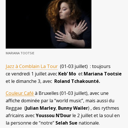
MARIANA TOOTSIE
Jazz à Comblain La Tour
(01-03 juillet) : toujours
ce vendredi 1 juillet avec
Keb’ Mo
et
Mariana Tootsie
et le dimanche 3, avec
Roland Tchakounté.
Couleur Café
à Bruxelles (01-03 juillet), avec une
affiche dominée par la “world music”, mais aussi du
Reggae (
Julian Marley
,
Bunny Wailer
) , des rythmes
africains avec
Youssou N’Dour
le 2 juillet et la soul en
la personne de “notre”
Selah Sue
nationale.