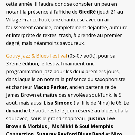
cette année. Il faudra donc se consoler un peu en
notant la présence à l’affiche de
GiedRé
(jeudi 21 au
Village Franco Fou), une chanteuse avec un air
faussement candide, complètement déjantée, auteure
et interprète de textes trash, à prendre au premier
degré, mais néanmoins savoureux.
Gouvy Jazz & Blues Festival
(05-07 août), pour sa
37ème édition, le festival maintient une
programmation jazz pour les deux premiers jours,
dans laquelle on notera la présence du saxophoniste
et chanteur
Maceo Parker
, ancien partenaire de
James Brown et maître des envolées soul/funk, le 5
août, mais aussi
Lisa Simone
(la fille de Nina) le 06. Le
dimanche 07 août reste le jour réservé au blues et à la
soul avec, sous le grand chapiteau,
Justina Lee
Brown & Morblus , Ms Nikki & Soul Memphis
Connection, Sugaray Rayford Blues Band
et
Nico