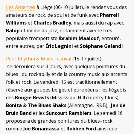
Les Ardentes
à Liège (06-10 juillet), le rendez vous des
amateurs de rock, de soul et de funk avec
Pharrell
Williams
et
Charles Bradley
, mais aussi du rap avec
Baloji
et même du jazz, notamment avec le très
populaire trompettiste
Ibrahim Maalouf
, entouré,
entre autres, par
Éric Legnini
et
Stéphane Galand
!
Peer Rhythm & Blues Festival
(15-17 juillet),
se déroulera sur 3 jours, avec quelques pointures du
blues , du rockabilly et de la country music aux accents
folk et rock. Le vendredi 15 est traditionnellement
réservé aux goupes belges et européens : les liégeois
des
Boogie Beasts
(Mississippi Hill country blues),
Bonita & The Blues Shaks
(Allemagne, R&B),
Jan de
Bruin Band
et les
Suncourt Ramblers
. Le samedi 16
proposera de grandes pointures du blues–rock
comme
Joe Bonamassa
et
Robben Ford
ainsi que