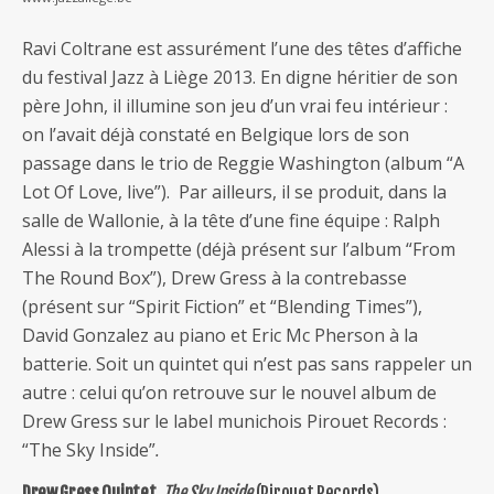
Ravi Coltrane est assurément l’une des têtes d’affiche
du festival Jazz à Liège 2013. En digne héritier de son
père John, il illumine son jeu d’un vrai feu intérieur :
on l’avait déjà constaté en Belgique lors de son
passage dans le trio de Reggie Washington (album “A
Lot Of Love, live”). Par ailleurs, il se produit, dans la
salle de Wallonie, à la tête d’une fine équipe : Ralph
Alessi à la trompette (déjà présent sur l’album “From
The Round Box”), Drew Gress à la contrebasse
(présent sur “Spirit Fiction” et “Blending Times”),
David Gonzalez au piano et Eric Mc Pherson à la
batterie. Soit un quintet qui n’est pas sans rappeler un
autre : celui qu’on retrouve sur le nouvel album de
Drew Gress sur le label munichois Pirouet Records :
“The Sky Inside”
.
Drew Gress Quintet,
The Sky Inside
(Pirouet Records)