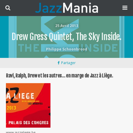
25 Avril 2013
Drew Gress Quintet, The Sky Inside.
Philippe Schoonbrood
Partager
Ravi, Ralph, Drew et les autres… en marge de Jazz à Liège.
www.jazzaliege.be