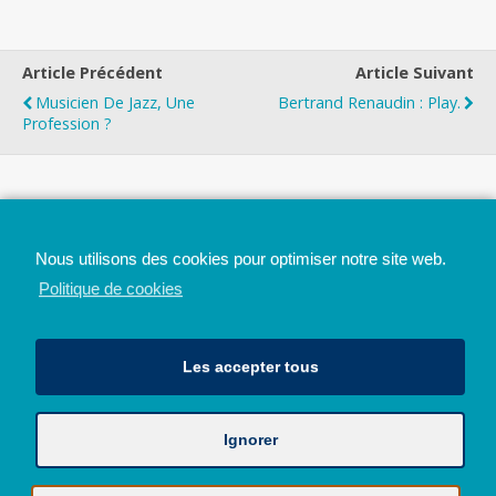
Article Précédent
Article Suivant
Musicien De Jazz, Une
Bertrand Renaudin : Play.
Profession ?
Top
Nous utilisons des cookies pour optimiser notre site web.
Mobile
Bureau
Politique de cookies
Les accepter tous
Ignorer
Avec le soutien de la Province de Liège
© 2026 - Tous droits réservés - JazzMania