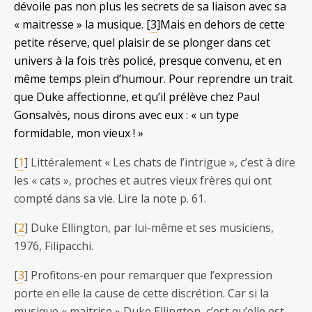
dévoile pas non plus les secrets de sa liaison avec sa
« maitresse » la musique. [
3
]Mais en dehors de cette
petite réserve, quel plaisir de se plonger dans cet
univers à la fois très policé, presque convenu, et en
même temps plein d’humour. Pour reprendre un trait
que Duke affectionne, et qu’il prélève chez Paul
Gonsalvès, nous dirons avec eux : « un type
formidable, mon vieux ! »
[
1
] Littéralement « Les chats de l’intrigue », c’est à dire
les « cats », proches et autres vieux frères qui ont
compté dans sa vie. Lire la note p. 61.
[
2
] Duke Ellington, par lui-même et ses musiciens,
1976, Filipacchi.
[
3
] Profitons-en pour remarquer que l’expression
porte en elle la cause de cette discrétion. Car si la
musique « maitrise » Duke Ellington, c’est qu’elle est