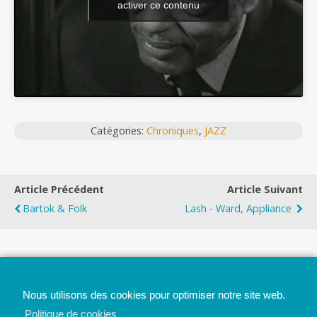
activer ce contenu
Catégories:
Chroniques
,
JAZZ
Article Précédent
Article Suivant
Bartok & Folk
Lash - Ward, Appliance
Top
Nous utilisons des cookies pour optimiser notre site web.
Mobile
Bureau
Politique de cookies