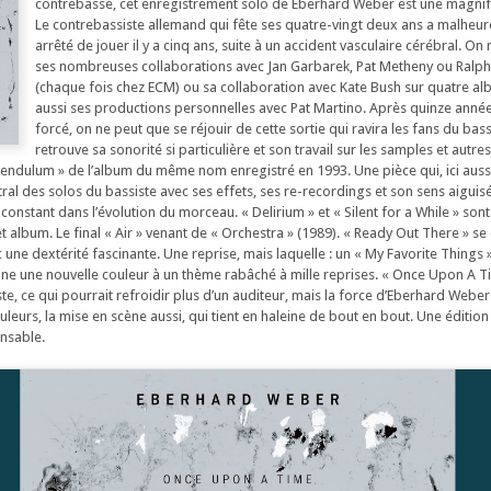
contrebasse, cet enregistrement solo de Eberhard Weber est une magnif
Le contrebassiste allemand qui fête ses quatre-vingt deux ans a malhe
arrêté de jouer il y a cinq ans, suite à un accident vasculaire cérébral. On
ses nombreuses collaborations avec Jan Garbarek, Pat Metheny ou Ralp
(chaque fois chez ECM) ou sa collaboration avec Kate Bush sur quatre al
aussi ses productions personnelles avec Pat Martino. Après quinze année
forcé, on ne peut que se réjouir de cette sortie qui ravira les fans du bass
retrouve sa sonorité si particulière et son travail sur les samples et autre
Pendulum » de l’album du même nom enregistré en 1993. Une pièce qui, ici auss
ral des solos du bassiste avec ses effets, ses re-recordings et son sens aiguis
constant dans l’évolution du morceau. « Delirium » et « Silent for a While » sont
et album. Le final « Air » venant de « Orchestra » (1989). « Ready Out There » s
 une dextérité fascinante. Une reprise, mais laquelle : un « My Favorite Things
nne une nouvelle couleur à un thème rabâché à mille reprises. « Once Upon A Ti
e, ce qui pourrait refroidir plus d’un auditeur, mais la force d’Eberhard Weber
ouleurs, la mise en scène aussi, qui tient en haleine de bout en bout. Une éditio
nsable.