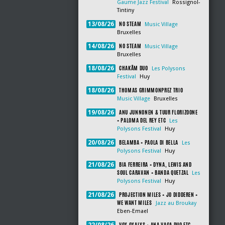
Gaume Jazz Festival
Rossignol-
Tintiny
NO STEAM
13/08/26
Music Village
Bruxelles
NO STEAM
14/08/26
Music Village
Bruxelles
CHAKÂM DUO
18/08/26
Les Polysons
Festival
Huy
THOMAS GRIMMONPREZ TRIO
18/08/26
Music Village
Bruxelles
ANU JUNNONEN & TUUR FLORIZOONE
19/08/26
+ PALOMA DEL REY ETC
Les
Polysons Festival
Huy
BELAMBA + PAOLA DI BELLA
20/08/26
Les
Polysons Festival
Huy
BIA FERREIRA + DYNA, LEWIS AND
21/08/26
SOUL CARAVAN + BANDA QUETZAL
Les
Polysons Festival
Huy
PROJECTION MILES + JO DIDDEREN +
21/08/26
WE WANT MILES
Jazz au Broukay
Eben-Emael
VOX OXALYS + ANA VAGA DUO ETC