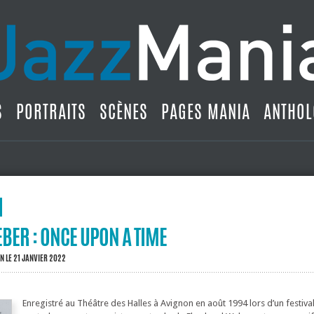
S
PORTRAITS
SCÈNES
PAGES MANIA
ANTHOL
ER : ONCE UPON A TIME
IN
LE 21 JANVIER 2022
Enregistré au Théâtre des Halles à Avignon en août 1994 lors d’un festiva