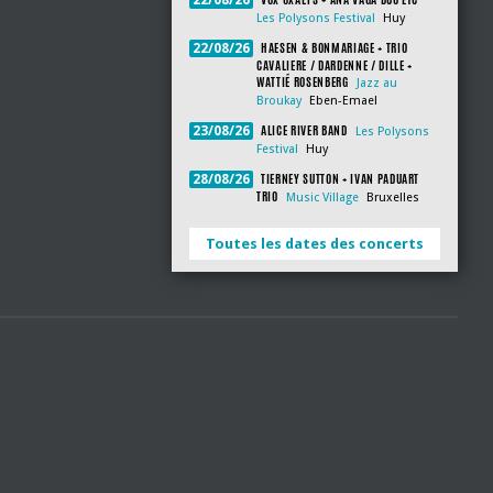
22/08/26
Les Polysons Festival
Huy
HAESEN & BONMARIAGE + TRIO
22/08/26
CAVALIERE / DARDENNE / DILLE +
WATTIÉ ROSENBERG
Jazz au
Broukay
Eben-Emael
ALICE RIVER BAND
23/08/26
Les Polysons
Festival
Huy
TIERNEY SUTTON + IVAN PADUART
28/08/26
TRIO
Music Village
Bruxelles
Toutes les dates des concerts