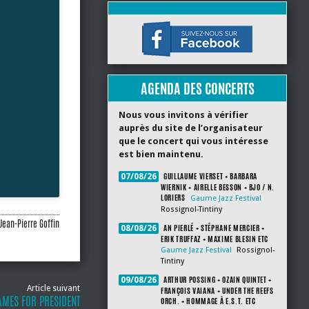
AGENDA DES CONCERTS
Nous vous invitons à vérifier
auprès du site de l’organisateur
que le concert qui vous intéresse
est bien maintenu.
GUILLAUME VIERSET + BARBARA
07/08/26
WIERNIK + AIRELLE BESSON + BJO / N.
LORIERS
Gaume Jazz Festival
Rossignol-Tintiny
Jean-Pierre Goffin
AN PIERLÉ + STÉPHANE MERCIER +
08/08/26
ERIK TRUFFAZ + MAXIME BLESIN ETC
Gaume Jazz Festival
Rossignol-
Tintiny
ARTHUR POSSING + OZAIN QUINTET +
09/08/26
Article suivant
FRANÇOIS VAIANA + UNDER THE REEFS
MES FOR PRESIDENT
ORCH. + HOMMAGE À E.S.T. ETC