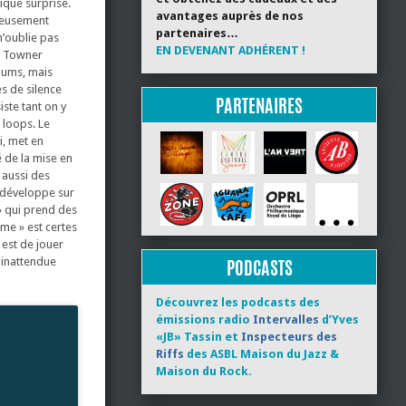
ique surprise.
avantages auprès de nos
ureusement
partenaires…
 n’oublie pas
EN DEVENANT ADHÉRENT !
h Towner
bums, mais
s de silence
PARTENAIRES
iste tant on y
s loops. Le
i, met en
é de la mise en
 aussi des
e développe sur
 » qui prend des
me » est certes
 est de jouer
n inattendue
PODCASTS
Découvrez les podcasts des
émissions radio
Intervalles
d’Yves
«JB» Tassin et
Inspecteurs des
Riffs
des ASBL Maison du Jazz &
Maison du Rock.