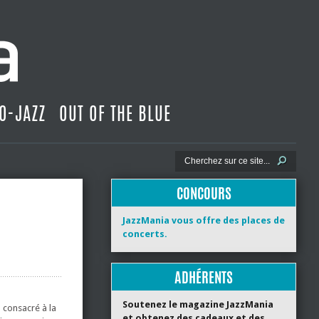
O-JAZZ
OUT OF THE BLUE
CONCOURS
JazzMania vous offre des places de
concerts.
ADHÉRENTS
Soutenez le magazine JazzMania
l consacré à la
et obtenez des cadeaux et des