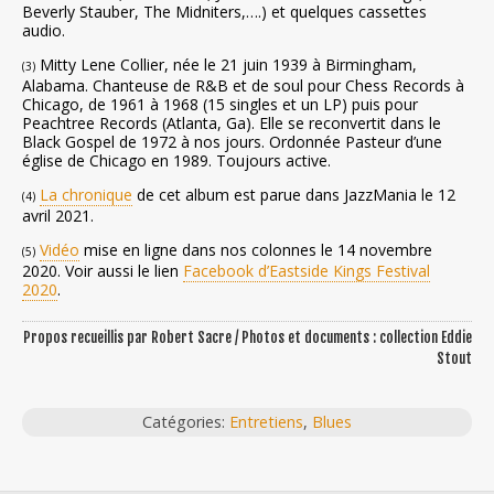
Beverly Stauber, The Midniters,….) et quelques cassettes
audio.
Mitty Lene Collier, née le 21 juin 1939 à Birmingham,
(3)
Alabama. Chanteuse de R&B et de soul pour Chess Records à
Chicago, de 1961 à 1968 (15 singles et un LP) puis pour
Peachtree Records (Atlanta, Ga). Elle se reconvertit dans le
Black Gospel de 1972 à nos jours. Ordonnée Pasteur d’une
église de Chicago en 1989. Toujours active.
La chronique
de cet album est parue dans JazzMania le 12
(4)
avril 2021.
Vidéo
mise en ligne dans nos colonnes le 14 novembre
(5)
2020. Voir aussi le lien
Facebook d’Eastside Kings Festival
2020
.
Propos recueillis par Robert Sacre / Photos et documents : collection Eddie
Stout
Catégories:
Entretiens
,
Blues