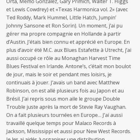
Orta, Memo Gonzalez, Gary Primich, Walter T. Higgs
et Lewis Cowdrey) et «Texas Harmonica vol. 2» (avec
Ted Roddy, Mark Hummel, Little Hatch, Jumpin’
Johnny Sansone et Ron Sorin). Un moment, j’ai pu
gérer ma propre compagnie en Hollande à partir
d’Austin. J’étais bien connu et apprécié en Europe. En
plus d’avoir été M.C. aux Blues Estafette à Utrecht, j’ai
aussi occupé ce rôle au Monaghan Harvest Time
Blues Festival en Irlande. Antone’s, c’était mon boulot
de jour, mais le soir et pendant mes loisirs, je
continuais à jouer. J’avais un band avec Matthew
Robinson, on est allé plusieurs fois au Japon et au
Brésil. J’ai repris sous mon aile le groupe Double
Trouble juste après la mort de Stevie Ray Vaughan.
On a fait plusieurs tournées en Europe… J’ai aussi
travaillé quelque temps pour Malaco Records à
Jackson, Mississippi et aussi pour New West Records.
Je les ai aidés à organiser une distribution