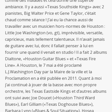
comme des malades et cela donne une superbe
ambiance. Il y a aussi «Texas Southside Kings» avec 2
pianistes, Big Walter Price et Gene Taylor, c’était
chaud comme séance ! J’ai eu la chance aussi de
travailler avec un musicien hors-normes de Houston :
Little Joe Washington (vo, gt), imprévisible, versatile,
capricieux, mais tellement talentueux. Il n’avait jamais
de guitare avec lui, donc il fallait penser à lui en
fournir une quand il venait en studio ! Il a fait 2 albums
Dialtone, «Houston Guitar Blues » et «Texas Fire
Line». A Houston, le 7 mai a été proclamé
L.J.Washington Day par la Maire de la ville et la
Proclamation en a été publiée en 2011. Quant à moi
j’ai continué à jouer de la basse avec mon propre
orchestre, les Texas Eastside Kings et d’autres albums
ont suivi avec Joe Doucet («Houston Third Ward
Blues»), Earl Gilliam («Texas Doghouse Blues»),
Barbara Lynn («Blues & Soul Situation»), Hosea