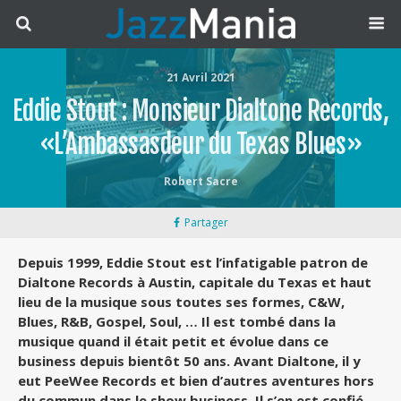
21 Avril 2021
Eddie Stout : Monsieur Dialtone Records,
«L’Ambassasdeur du Texas Blues»
Robert Sacre
Partager
Depuis 1999, Eddie Stout est l’infatigable patron de
Dialtone Records à Austin, capitale du Texas et haut
lieu de la musique sous toutes ses formes, C&W,
Blues, R&B, Gospel, Soul, … Il est tombé dans la
musique quand il était petit et évolue dans ce
business depuis bientôt 50 ans. Avant Dialtone, il y
eut PeeWee Records et bien d’autres aventures hors
du commun dans le show business. Il s’en est confié