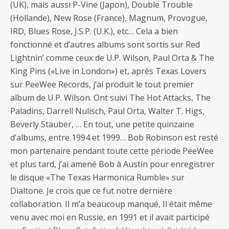
(UK), mais aussi P-Vine (Japon), Double Trouble
(Hollande), New Rose (France), Magnum, Provogue,
IRD, Blues Rose, J.S.P. (U.K.), etc… Cela a bien
fonctionné et d’autres albums sont sortis sur Red
Lightnin’ comme ceux de U.P. Wilson, Paul Orta & The
King Pins («Live in London») et, après Texas Lovers
sur PeeWee Records, j’ai produit le tout premier
album de U.P. Wilson. Ont suivi The Hot Attacks, The
Paladins, Darrell Nulisch, Paul Orta, Walter T. Higs,
Beverly Stauber, … En tout, une petite quinzaine
d’albums, entre 1994 et 1999… Bob Robinson est resté
mon partenaire pendant toute cette période PeeWee
et plus tard, j’ai amené Bob à Austin pour enregistrer
le disque «The Texas Harmonica Rumble» sur
Dialtone. Je crois que ce fut notre dernière
collaboration. Il m’a beaucoup manqué, Il était même
venu avec moi en Russie, en 1991 et il avait participé