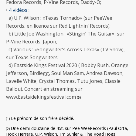
Fedora Records, P-Vine Records, Daddy-O;
•
4 vidéos :
a) U.P. Wilson : «Texas Tornado» (sur PeeWee
Records, en licence sur Red Lightnin’ Records);
b) Little Joe Washington : «Stingin’ The Guitar», sur
P-Vine Records, Japon;
c) Various : «Songwriter’s Across Texas» (TV Show),
sur Texas Songwriters;
d) Eastside Kings Festival 2020 ( Bobby Rush, Orange
Jefferson, Birdlegg, Soul Man Sam, Andrea Dawson,
Lavelle White, Crystal Thomas, Tutu Jones, Classie
Ballou). Concert en streaming sur
www.Eastsidekingsfestival.com
(5)
________________________________________
Le prénom de son frère décédé.
(1)
Une demi-douzaine de 45t. sur Pee WeeRecords (Paul Orta,
(2)
Hook Herrera, U.P. Wilson, Jim Suhler & The Road Hogs,