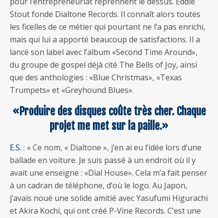
pour l’entrepreneuriat reprennent le dessus. Eddie
Stout fonde Dialtone Records. Il connaît alors toutes
les ficelles de ce métier qui pourtant ne l’a pas enrichi,
mais qui lui a apporté beaucoup de satisfactions. Il a
lancé son label avec l’album «Second Time Around»,
du groupe de gospel déjà cité The Bells of Joy, ainsi
que des anthologies : «Blue Christmas», «Texas
Trumpets» et «Greyhound Blues».
«Produire des disques coûte très cher. Chaque
projet me met sur la paille.»
E.S. :
« Ce nom, « Dialtone », j’en ai eu l’idée lors d’une
ballade en voiture. Je suis passé à un endroit où il y
avait une enseigne : «Dial House». Cela m’a fait penser
à un cadran de téléphone, d’où le logo. Au Japon,
j’avais noué une solide amitié avec Yasufumi Higurachi
et Akira Kochi, qui ont créé P-Vine Records. C’est une