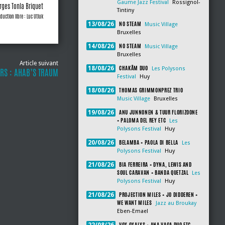
Gaume Jazz Festival
Rossignol-
rges Tonla Briquet
Tintiny
duction libre : Luc Utluk
NO STEAM
13/08/26
Music Village
Bruxelles
NO STEAM
14/08/26
Music Village
Bruxelles
Article suivant
CHAKÂM DUO
18/08/26
Les Polysons
RS : AHAB’S TRAUM
Festival
Huy
THOMAS GRIMMONPREZ TRIO
18/08/26
Music Village
Bruxelles
ANU JUNNONEN & TUUR FLORIZOONE
19/08/26
+ PALOMA DEL REY ETC
Les
Polysons Festival
Huy
BELAMBA + PAOLA DI BELLA
20/08/26
Les
Polysons Festival
Huy
BIA FERREIRA + DYNA, LEWIS AND
21/08/26
SOUL CARAVAN + BANDA QUETZAL
Les
Polysons Festival
Huy
PROJECTION MILES + JO DIDDEREN +
21/08/26
WE WANT MILES
Jazz au Broukay
Eben-Emael
VOX OXALYS + ANA VAGA DUO ETC