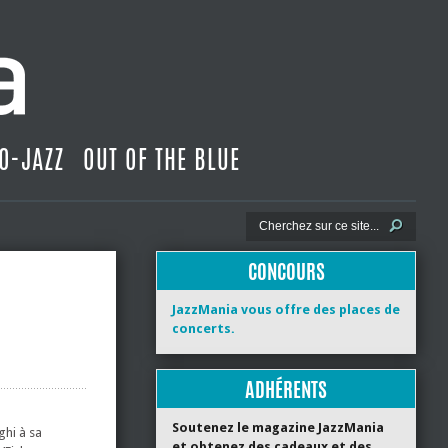
O-JAZZ
OUT OF THE BLUE
CONCOURS
JazzMania vous offre des places de
concerts.
ADHÉRENTS
Soutenez le magazine JazzMania
ghi à sa
et obtenez des cadeaux et des