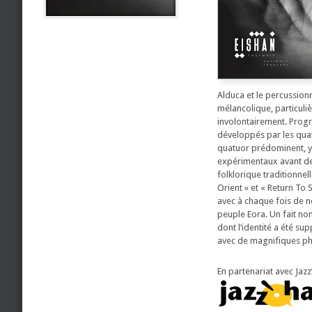
Alduca et le percussion
mélancolique, particul
involontairement. Progr
développés par les quatr
quatuor prédominent, y
expérimentaux avant de 
folklorique traditionnel
Orient » et « Return To 
avec à chaque fois de no
peuple Eora. Un fait no
dont l’identité a été s
avec de magnifiques pho
En partenariat avec Jazz