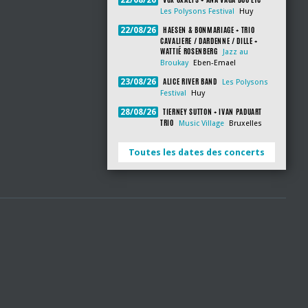
22/08/26
Les Polysons Festival
Huy
HAESEN & BONMARIAGE + TRIO
22/08/26
CAVALIERE / DARDENNE / DILLE +
WATTIÉ ROSENBERG
Jazz au
Broukay
Eben-Emael
ALICE RIVER BAND
23/08/26
Les Polysons
Festival
Huy
TIERNEY SUTTON + IVAN PADUART
28/08/26
TRIO
Music Village
Bruxelles
Toutes les dates des concerts