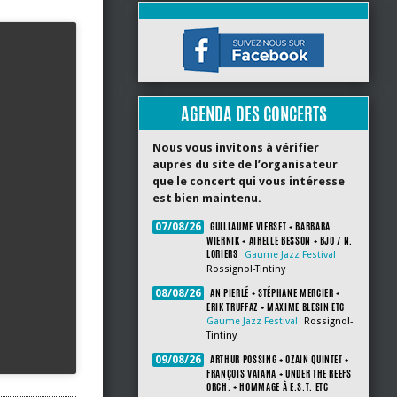
AGENDA DES CONCERTS
Nous vous invitons à vérifier
auprès du site de l’organisateur
que le concert qui vous intéresse
est bien maintenu.
GUILLAUME VIERSET + BARBARA
07/08/26
WIERNIK + AIRELLE BESSON + BJO / N.
LORIERS
Gaume Jazz Festival
Rossignol-Tintiny
AN PIERLÉ + STÉPHANE MERCIER +
08/08/26
ERIK TRUFFAZ + MAXIME BLESIN ETC
Gaume Jazz Festival
Rossignol-
Tintiny
ARTHUR POSSING + OZAIN QUINTET +
09/08/26
FRANÇOIS VAIANA + UNDER THE REEFS
ORCH. + HOMMAGE À E.S.T. ETC