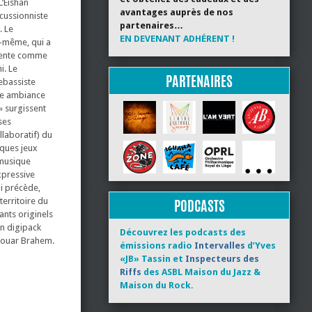
L’Eishan
avantages auprès de nos
cussionniste
partenaires…
. Le
EN DEVENANT ADHÉRENT !
i-même, qui a
ésente comme
i. Le
PARTENAIRES
ebassiste
ême ambiance
 surgissent
ses
llaboratif) du
ques jeux
 musique
Expressive
ui précède,
territoire du
PODCASTS
ants originels
un digipack
Découvrez les podcasts des
Anouar Brahem.
émissions radio
Intervalles
d’Yves
«JB» Tassin et
Inspecteurs des
Riffs
des ASBL Maison du Jazz &
Maison du Rock.