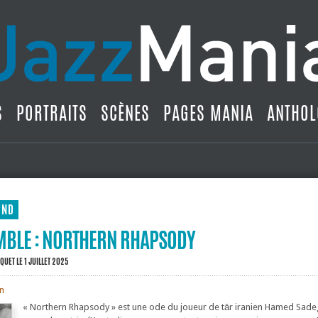
S
PORTRAITS
SCÈNES
PAGES MANIA
ANTHOL
UND
MBLE : NORTHERN RHAPSODY
IQUET
LE 1 JUILLET 2025
on
« Northern Rhapsody » est une ode du joueur de tār iranien Hamed Sade