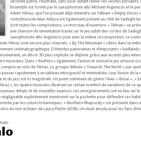
seconde patrie, l’Australie, sans pour autant renier ses racines persanes. 
Ensemble est formé par le saxophoniste alto Michael Avgenicos et le per
Adem Yilmaz, que l’on pouvait déjà entendre sur l’album « Empty Voices »
contrebassiste Max Alduca est également présent au côté de Sadeghi lu
écrit toutes les compositions. Le morceau d’ouverture « Tehran » se pr
une chanson de lamentation basée sur le jeu subtil des cordes de Sadegh
saxophoniste alto Avgenicos joue avec la même circonspection. Le contr
niste Yilmaz sont encore plus réservés. « By The Mountain » s’étire dans la m
ièrement cinématographique. D’étendus panoramas et d’imposants « badlands »
essivement, un décor 3D plus explicite se déploie grâce aux accents plus inten
e musiciens. Dans « Redfern » également, l’action et surtout le jeu virtuose (co
 compris un solo de Yilmaz. Le groupe débute « Towards The North » par quel
passer rapidement à un tableau introspectif et minimaliste. Leur fusion de la
le et du jazz est ici magistrale. Un point culminant du genre ! Avec « Bazar », « 
Shiraz », les quatre musiciens illustrent un certain nombre de variations de ce q
uveaux détails et de nouvelles nuances. Les enregistrements ont eu lieu sur le 
n négligeable explicitement mentionné sur la pochette pour défendre ces habit
upprimée par les colons britanniques. « Northern Rhapsody » est présenté dans 
tos en noir et blanc de Laura Pleifer (ECM). Un must absolu pour les fans d’
’Halo