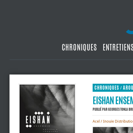
CHRONIQUES
ENTRETIEN
CHRONIQUES
ARO
/
EISHAN ENSE
PUBLIÉ PAR
GEORGES TONLA BR
Acel / Inouïe Distributi