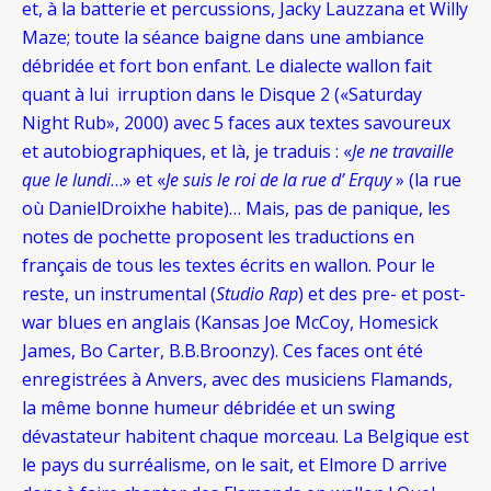
et, à la batterie et percussions, Jacky Lauzzana et Willy
Maze; toute la séance baigne dans une ambiance
débridée et fort bon enfant. Le dialecte wallon fait
quant à lui irruption dans le Disque 2 («Saturday
Night Rub», 2000) avec 5 faces aux textes savoureux
et autobiographiques, et là, je traduis : «
Je ne travaille
que le lundi
…» et «
Je suis le roi de la rue d’ Erquy
» (la rue
où DanielDroixhe habite)… Mais, pas de panique, les
notes de pochette proposent les traductions en
français de tous les textes écrits en wallon. Pour le
reste, un instrumental (
Studio Rap
) et des pre- et post-
war blues en anglais (Kansas Joe McCoy, Homesick
James, Bo Carter, B.B.Broonzy). Ces faces ont été
enregistrées à Anvers, avec des musiciens Flamands,
la même bonne humeur débridée et un swing
dévastateur habitent chaque morceau. La Belgique est
le pays du surréalisme, on le sait, et Elmore D arrive