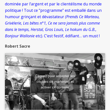
dominée par l’argent et par le clientélisme du monde
politique ! Tout ce “programme” est emballé dans un
humour grinçant et dévastateur
(Prends Ce Marteau,
Grivèlerie, Les bêtes n°1, Ce ne sera jamais plus comme
dans le temps, Herstal, Gros Louis, Le hokum du G.B.,
Bonjour Wallonie
etc). C’est festif, édifiant… un must !
Robert Sacre
Cliquez pour accepter les
cookies de marketing et
activer ce contenu