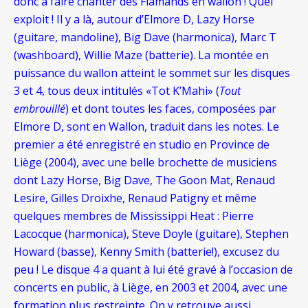
donc à faire chanter des Flamands en wallon ! Quel
exploit ! Il y a là, autour d’Elmore D, Lazy Horse
(guitare, mandoline), Big Dave (harmonica), Marc T
(washboard), Willie Maze (batterie). La montée en
puissance du wallon atteint le sommet sur les disques
3 et 4, tous deux intitulés «Tot K’Mahi» (
Tout
embrouillé
) et dont toutes les faces, composées par
Elmore D, sont en Wallon, traduit dans les notes. Le
premier a été enregistré en studio en Province de
Liège (2004), avec une belle brochette de musiciens
dont Lazy Horse, Big Dave, The Goon Mat, Renaud
Lesire, Gilles Droixhe, Renaud Patigny et même
quelques membres de Mississippi Heat : Pierre
Lacocque (harmonica), Steve Doyle (guitare), Stephen
Howard (basse), Kenny Smith (batterie!), excusez du
peu ! Le disque 4 a quant à lui été gravé à l’occasion de
concerts en public, à Liège, en 2003 et 2004, avec une
formation plus restreinte. On y retrouve aussi