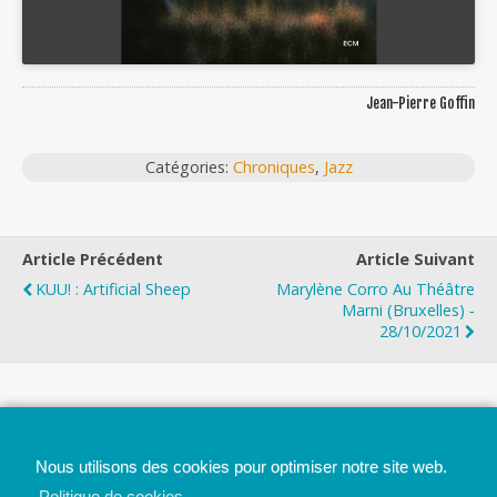
Jean-Pierre Goffin
Catégories:
Chroniques
,
Jazz
Article Précédent
Article Suivant
KUU! : Artificial Sheep
Marylène Corro Au Théâtre
Marni (Bruxelles) ‐
28/10/2021
Top
Nous utilisons des cookies pour optimiser notre site web.
Mobile
Bureau
Politique de cookies