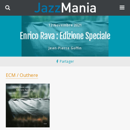
12 Novembre 2021
Enrico Rava : Edizione Speciale
Jean-Pierre Goffin
Partager
ECM / Outhere