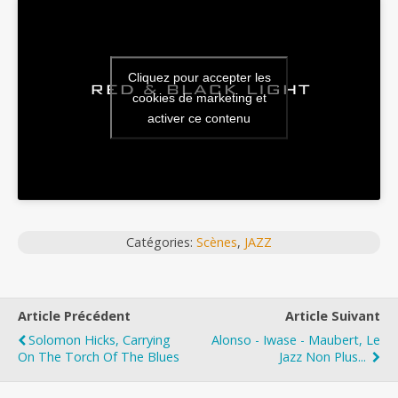
Cliquez pour accepter les
cookies de marketing et
activer ce contenu
Catégories:
Scènes
,
JAZZ
Article Précédent
Article Suivant
Solomon Hicks, Carrying
Alonso - Iwase - Maubert, Le
On The Torch Of The Blues
Jazz Non Plus...