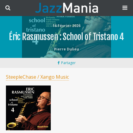
16 Février 2026
Éric Rasmussen : School of Tristano 4
Pierre Dulieu
Partager
SteepleChase / Xango Music