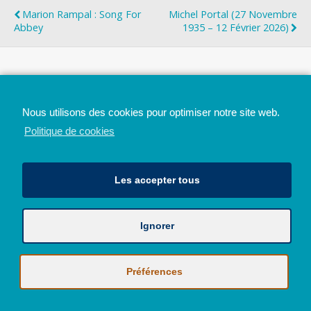
Marion Rampal : Song For
Michel Portal (27 Novembre
Abbey
1935 – 12 Février 2026)
Top
Nous utilisons des cookies pour optimiser notre site web.
Mobile
Bureau
Politique de cookies
Les accepter tous
Ignorer
Avec le soutien de la Province de Liège
© 2026 - Tous droits réservés - JazzMania
Politique en matière de confidentialité et de vie privée
|
Politique de
Préférences
cookies (UE)
Hébergé par
Behostings.com