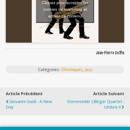
Cliquez pour accepter les
cookies de marketing et
activer ce contenu
Jean-Pierre Goffin
Catégories:
Chroniques
,
Jazz
Article Précédent
Article Suivant
Giovanni Guidi : A New
Stemeseder Lillinger Quartet :
Day
Umbra II