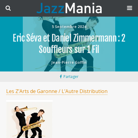
5 Septembre 2024
Eric Séva et Daniel Zimmermann : 2
Souffleurs sur 1 Fil
Jean-Pierre Goffin
Partager
Les Z’Arts de Garonne / L’Autre Distribution