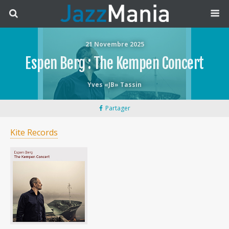
21 Novembre 2025
Espen Berg : The Kempen Concert
Yves «JB» Tassin
Partager
Kite Records