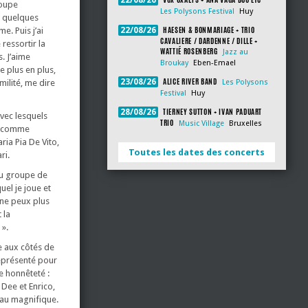
22/08/26
roupe
Les Polysons Festival
Huy
e quelques
HAESEN & BONMARIAGE + TRIO
22/08/26
e. Puis j’ai
CAVALIERE / DARDENNE / DILLE +
 ressortir la
WATTIÉ ROSENBERG
Jazz au
. J’aime
Broukay
Eben-Emael
 plus en plus,
ALICE RIVER BAND
23/08/26
Les Polysons
ilité, me dire
Festival
Huy
TIERNEY SUTTON + IVAN PADUART
28/08/26
avec lesquels
TRIO
Music Village
Bruxelles
r, comme
ia Pia De Vito,
Toutes les dates des concerts
ri.
au groupe de
el je joue et
 ne peux plus
 la
 ».
e aux côtés de
eprésenté pour
e honnêteté :
Dee et Enrico,
eau magnifique.