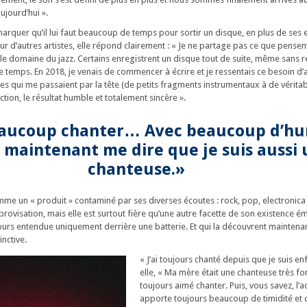
jourd’hui ».
remarquer qu’il lui faut beaucoup de temps pour sortir un disque, en plus de se
ur d’autres artistes, elle répond clairement : « Je ne partage pas ce que pens
 le domaine du jazz. Certains enregistrent un disque tout de suite, même sans r
e temps. En 2018, je venais de commencer à écrire et je ressentais ce besoin d’
ées qui me passaient par la tête (de petits fragments instrumentaux à de vérita
ction, le résultat humble et totalement sincère ».
eaucoup chanter… Avec beaucoup d’hum
 maintenant me dire que je suis aussi
chanteuse.»
omme un « produit » contaminé par ses diverses écoutes : rock, pop, electronica
rovisation, mais elle est surtout fière qu’une autre facette de son existence é
jours entendue uniquement derrière une batterie. Et qui la découvrent mainte
inctive.
« J’ai toujours chanté depuis que je suis enf
elle, « Ma mère était une chanteuse très fort
toujours aimé chanter. Puis, vous savez, l’
apporte toujours beaucoup de timidité et d