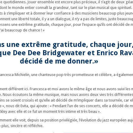
ie quotidiennes. Jouer ensemble est encore plus précieux, il s’agit de deux géan
dont le monde entier connaît la grandeur, tant sur le plan musical que spirituel. 
s à s’impliquer et à donner leur confiance à des musiciens beaucoup plus jeun
nent une liberté totale, il y a un dialogue, il n’y a pas de limites, juste beauco
ressens une extrême gratitude, chaque jour, pour l’espace qu’ils ont décidé de
 J’ai beaucoup de chance ! »
ns une extrême gratitude, chaque jour
 que Dee Dee Bridgewater et Enrico Rav
décidé de me donner.»
rancesca Michielin, une chanteuse pop très prometteuse et célèbre, a égalemen
ement différent ici. Francesca et moi avons le même âge et nous avons suivi le
e. Nous écoutons la même musique, mais nous avons deux vies très différentes.
 se soient croisés et qu’elle ait décidé de m’impliquer dans sa tournée, car el
 », nous dit Evita, qui ajoute : « Pendant l’un de ses concerts, elle a décidé de 
ley avec elle et ce fut un moment très intime et très beau ».
nt elle voit, depuis sa position privilégiée, l’évolution du jazz européen aujo
plus, sincère et réfléchie.