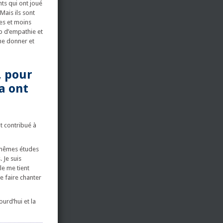
ts qui ont joué
Mais ils sont
es et moins
up d’empathie et
 me donner et
, pour
a ont
t contribué à
s mêmes études
 Je suis
le me tient
me faire chanter
urd’hui et la