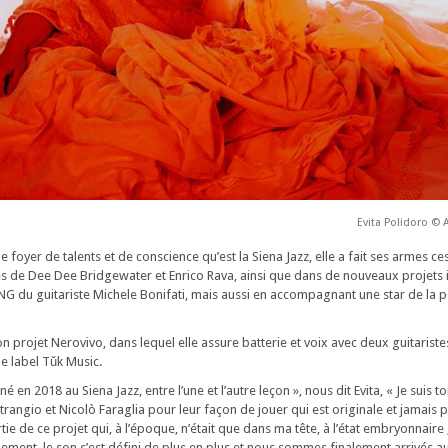
Evita Polidoro © 
 foyer de talents et de conscience qu’est la Siena Jazz, elle a fait ses armes ce
s de Dee Dee Bridgewater et Enrico Rava, ainsi que dans de nouveaux projets 
ONG du guitariste Michele Bonifati, mais aussi en accompagnant une star de l
 projet Nerovivo, dans lequel elle assure batterie et voix avec deux guitaristes, 
e label Tǔk Music.
 né en 2018 au Siena Jazz, entre l’une et l’autre leçon », nous dit Evita, « Je suis
ngio et Nicolò Faraglia pour leur façon de jouer qui est originale et jamais pr
ie de ce projet qui, à l’époque, n’était que dans ma tête, à l’état embryonnaire ;
ement, le son s’est défini de plus en plus et nous sommes finalement arrivés au