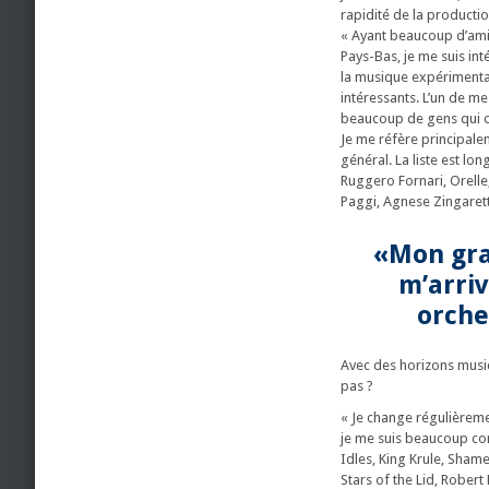
rapidité de la productio
« Ayant beaucoup d’ami
Pays-Bas, je me suis int
la musique expérimentale.
intéressants. L’un de me
beaucoup de gens qui on
Je me réfère principalem
général. La liste est l
Ruggero Fornari, Orelle
Paggi, Agnese Zingarett
«Mon gran
m’arriv
orche
Avec des horizons musica
pas ?
« Je change régulièremen
je me suis beaucoup con
Idles, King Krule, Shame
Stars of the Lid, Robert