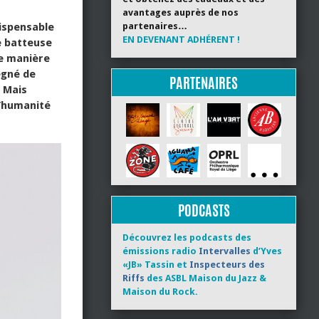
avantages auprès de nos
partenaires…
dispensable
EN DEVENANT ADHÉRENT !
e batteuse
de manière
égné de
PARTENAIRES
. Mais
l’humanité
PODCASTS
Découvrez les podcasts des
émissions radio
Intervalles
d’Yves
«JB» Tassin et
Inspecteurs des
Riffs
des ASBL Maison du Jazz &
Maison du Rock.