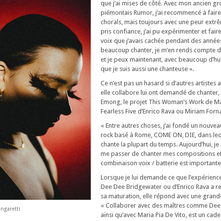
que j’ai mises de côté. Avec mon ancien g
piémontais Rumor, j’ai recommencé à fair
chorals, mais toujours avec une peur extrêm
pris confiance, j’ai pu expérimenter et faire
voix que j’avais cachée pendant des années
beaucoup chanter, je m’en rends compte de
et je peux maintenant, avec beaucoup d’hum
que je suis aussi une chanteuse ».
Ce n’est pas un hasard si d’autres artistes 
elle collabore lui ont demandé de chante
Emong, le projet This Woman’s Work de Mar
Fearless Five d’Enrico Rava ou Miriam Forna
« Entre autres choses, j’ai fondé un nouve
rock basé à Rome, COME ON, DIE, dans lequ
chante la plupart du temps. Aujourd’hui, je
me passer de chanter mes compositions et
combinaison voix / batterie est importante
Lorsque je lui demande ce que l’expérienc
Dee Dee Bridgewater ou d’Enrico Rava a r
sa maturation, elle répond avec une grand
« Collaborer avec des maîtres comme Dee 
ngaretti
ainsi qu’avec Maria Pia De Vito, est un cad