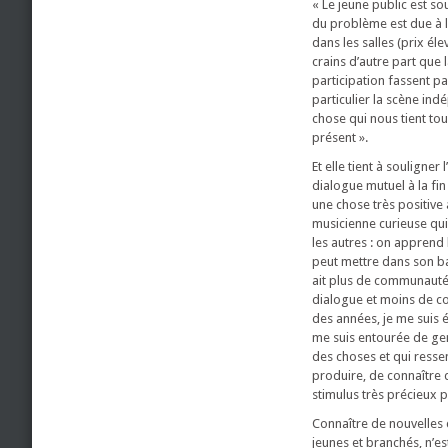
« Le jeune public est so
du problème est due à l’
dans les salles (prix éle
crains d’autre part que la
participation fassent pa
particulier la scène in
chose qui nous tient tou
présent ».
Et elle tient à souligner
dialogue mutuel à la fin
une chose très positive à
musicienne curieuse qu
les autres : on appren
peut mettre dans son ba
ait plus de communauté,
dialogue et moins de con
des années, je me suis é
me suis entourée de gen
des choses et qui resse
produire, de connaître 
stimulus très précieux 
Connaître de nouvelles
jeunes et branchés, n’es