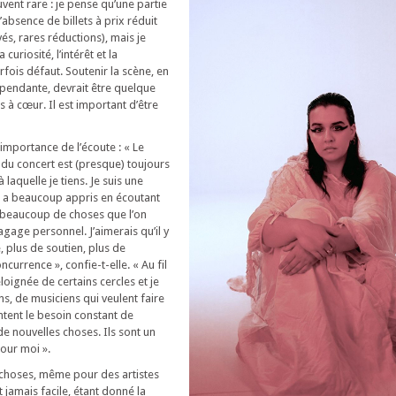
uvent rare : je pense qu’une partie
absence de billets à prix réduit
vés, rares réductions), mais je
 curiosité, l’intérêt et la
rfois défaut. Soutenir la scène, en
dépendante, devrait être quelque
s à cœur. Il est important d’être
 l’importance de l’écoute : « Le
 du concert est (presque) toujours
 laquelle je tiens. Je suis une
i a beaucoup appris en écoutant
d beaucoup de choses que l’on
gage personnel. J’aimerais qu’il y
 plus de soutien, plus de
currence », confie-t-elle. « Au fil
loignée de certains cercles et je
s, de musiciens qui veulent faire
ntent le besoin constant de
de nouvelles choses. Ils sont un
pour moi ».
 choses, même pour des artistes
t jamais facile, étant donné la