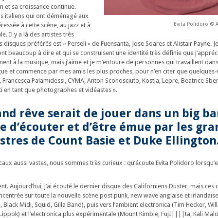
n et sa croissance continue.
s italiens qui ont déménagé aux
Evita Polidoro © 
éressée à cette scène, au jazz et à
 Il y a là des artistes très
s disques préférés est « Perselì » de Fuensanta, Jose Soares et Alistair Payne. Je
t beaucoup à dire et qui se construisent une identité très définie que j’appré
ent à la musique, mais j’aime et je m’entoure de personnes qui travaillent dans 
ongue et commence par mes amis les plus proches, pour n’en citer que quelques-
, Francesca Palamidessi, CYMA, Anton Sconosciuto, Kostja, Lepre, Beatrice Sbe
i en tant que photographes et vidéastes ».
d rêve serait de jouer dans un big ban
e d’écouter et d’être émue par les gra
stres de Count Basie et Duke Ellington
ux aussi vastes, nous sommes très curieux : qu’écoute Evita Polidoro lorsqu’ell
t. Aujourd’hui, j’ai écouté le dernier disque des Californiens Duster, mais ces 
centrée sur toute la nouvelle scène post punk, new wave anglaise et irlandaise
, Black Midi, Squid, Gilla Band), puis vers l’ambient electronica (Tim Hecker, Wil
 Lippok) et l’electronica plus expérimentale (Mount Kimbie, FujI||||ta, Kali Mal