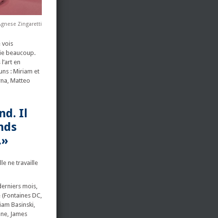
Agnese Zingaretti
 vois
cie beaucoup.
l’art en
uns : Miriam et
rna, Matteo
d. Il
nds
.»
e ne travaille
derniers mois,
 (Fontaines DC,
liam Basinski,
one, James