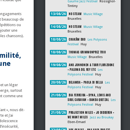
Gaume Jazz Festival
Rossignol-
Tintiny
NO STEAM
s engagements
13/08/26
Music Village
Bruxelles
ent beaucoup de
épétitions ou
NO STEAM
14/08/26
Music Village
ajouter une
Bruxelles
bles chansons).
CHAKÂM DUO
18/08/26
Les Polysons
Festival
Huy
THOMAS GRIMMONPREZ TRIO
18/08/26
ilité,
Music Village
Bruxelles
 une
ANU JUNNONEN & TUUR FLORIZOONE
19/08/26
+ PALOMA DEL REY ETC
Les
Polysons Festival
Huy
BELAMBA + PAOLA DI BELLA
20/08/26
Les
 et un léger
Polysons Festival
Huy
merge, surtout
BIA FERREIRA + DYNA, LEWIS AND
21/08/26
nant comme une
SOUL CARAVAN + BANDA QUETZAL
Les
Polysons Festival
Huy
ant », nous dit-
PROJECTION MILES + JO DIDDEREN +
21/08/26
e et j’ai
WE WANT MILES
Jazz au Broukay
adolescence
Eben-Emael
’insécurité,
VOX OXALYS + ANA VAGA DUO ETC