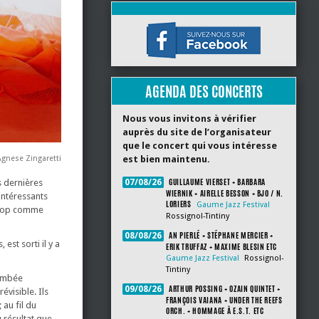
AGENDA DES CONCERTS
Nous vous invitons à vérifier
auprès du site de l’organisateur
que le concert qui vous intéresse
est bien maintenu.
Agnese Zingaretti
GUILLAUME VIERSET + BARBARA
07/08/26
s dernières
WIERNIK + AIRELLE BESSON + BJO / N.
intéressants
LORIERS
Gaume Jazz Festival
a pop comme
Rossignol-Tintiny
AN PIERLÉ + STÉPHANE MERCIER +
08/08/26
est sorti il y a
ERIK TRUFFAZ + MAXIME BLESIN ETC
Gaume Jazz Festival
Rossignol-
Tintiny
 tombée
ARTHUR POSSING + OZAIN QUINTET +
09/08/26
évisible. Ils
FRANÇOIS VAIANA + UNDER THE REEFS
 au fil du
ORCH. + HOMMAGE À E.S.T. ETC
 résultat que