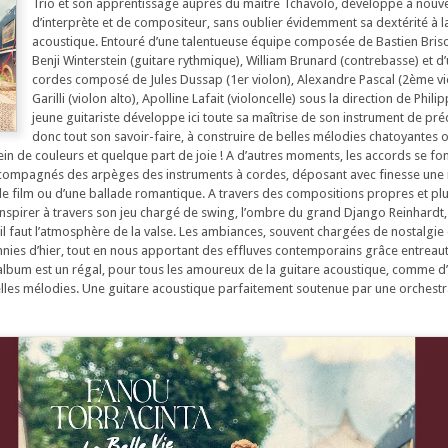
Trio et son apprentissage auprès du maître Tchavolo, développe à nouve
d’interprète et de compositeur, sans oublier évidemment sa dextérité à l
acoustique. Entouré d’une talentueuse équipe composée de Bastien Briso
Benji Winterstein (guitare rythmique), William Brunard (contrebasse) et d
cordes composé de Jules Dussap (1er violon), Alexandre Pascal (2ème vio
Garilli (violon alto), Apolline Lafait (violoncelle) sous la direction de Phili
jeune guitariste développe ici toute sa maîtrise de son instrument de préd
donc tout son savoir-faire, à construire de belles mélodies chatoyantes o
plein de couleurs et quelque part de joie ! A d’autres moments, les accords se fon
accompagnés des arpèges des instruments à cordes, déposant avec finesse une
 film ou d’une ballade romantique. A travers des compositions propres et plu
 transpirer à travers son jeu chargé de swing, l’ombre du grand Django Reinhardt, 
il faut l’atmosphère de la valse. Les ambiances, souvent chargées de nostalgie
nies d’hier, tout en nous apportant des effluves contemporains grâce entreaut
 album est un régal, pour tous les amoureux de la guitare acoustique, comme d’
lles mélodies. Une guitare acoustique parfaitement soutenue par une orchestr