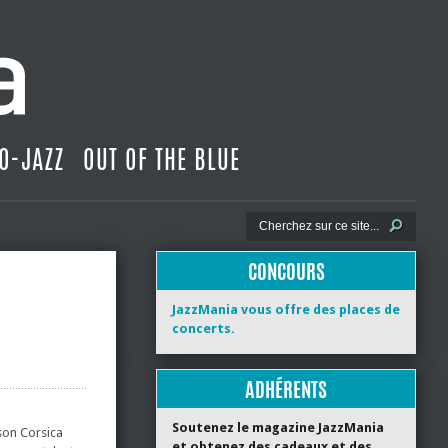
O-JAZZ
OUT OF THE BLUE
CONCOURS
JazzMania vous offre des places de
concerts.
ADHÉRENTS
Soutenez le magazine JazzMania
 son Corsica
et obtenez des cadeaux et des