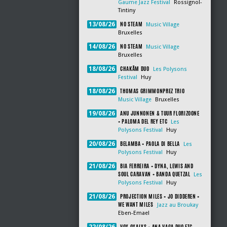
Gaume Jazz Festival
Rossignol-
Tintiny
NO STEAM
13/08/26
Music Village
Bruxelles
NO STEAM
14/08/26
Music Village
Bruxelles
CHAKÂM DUO
18/08/26
Les Polysons
Festival
Huy
THOMAS GRIMMONPREZ TRIO
18/08/26
Music Village
Bruxelles
ANU JUNNONEN & TUUR FLORIZOONE
19/08/26
+ PALOMA DEL REY ETC
Les
Polysons Festival
Huy
BELAMBA + PAOLA DI BELLA
20/08/26
Les
Polysons Festival
Huy
BIA FERREIRA + DYNA, LEWIS AND
21/08/26
SOUL CARAVAN + BANDA QUETZAL
Les
Polysons Festival
Huy
PROJECTION MILES + JO DIDDEREN +
21/08/26
WE WANT MILES
Jazz au Broukay
Eben-Emael
VOX OXALYS + ANA VAGA DUO ETC