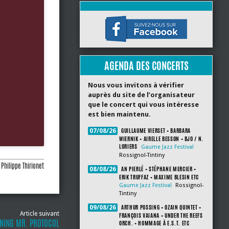
AGENDA DES CONCERTS
Nous vous invitons à vérifier
auprès du site de l’organisateur
que le concert qui vous intéresse
est bien maintenu.
GUILLAUME VIERSET + BARBARA
07/08/26
WIERNIK + AIRELLE BESSON + BJO / N.
LORIERS
Gaume Jazz Festival
Rossignol-Tintiny
Philippe Thirionet
AN PIERLÉ + STÉPHANE MERCIER +
08/08/26
ERIK TRUFFAZ + MAXIME BLESIN ETC
Gaume Jazz Festival
Rossignol-
Tintiny
ARTHUR POSSING + OZAIN QUINTET +
09/08/26
Article suivant
FRANÇOIS VAIANA + UNDER THE REEFS
RNING MR. PROTOCOL
ORCH. + HOMMAGE À E.S.T. ETC