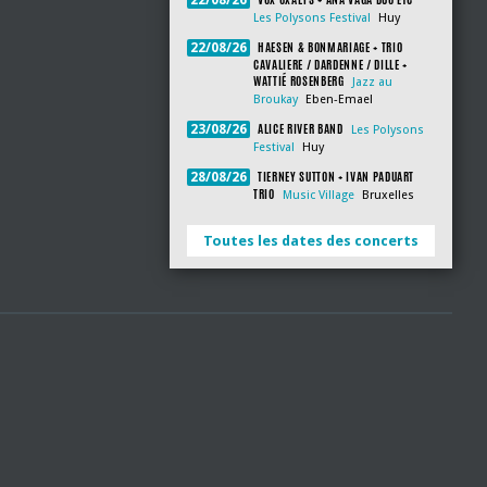
22/08/26
Les Polysons Festival
Huy
HAESEN & BONMARIAGE + TRIO
22/08/26
CAVALIERE / DARDENNE / DILLE +
WATTIÉ ROSENBERG
Jazz au
Broukay
Eben-Emael
ALICE RIVER BAND
23/08/26
Les Polysons
Festival
Huy
TIERNEY SUTTON + IVAN PADUART
28/08/26
TRIO
Music Village
Bruxelles
Toutes les dates des concerts