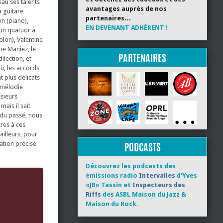
au ses talents
avantages auprès de nos
a guitare
partenaires…
n (piano),
EN DEVENANT ADHÉRENT !
’un quatuor à
lon), Valentine
ppe Maniez, le
PARTENAIRES
ilection, et
ù, les accords
t plus délicats
 mélodie
sieurs
mais il sait
 du passé, nous
res à ces
ailleurs, pour
ation précise
PODCASTS
Découvrez les podcasts des
émissions radio
Intervalles
d’Yves
«JB» Tassin et
Inspecteurs des
Riffs
des ASBL Maison du Jazz &
Maison du Rock.