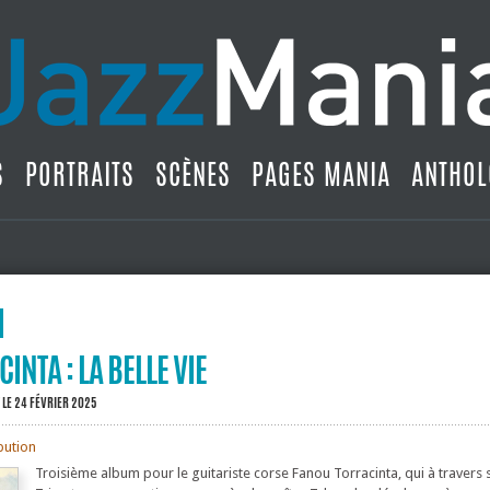
S
PORTRAITS
SCÈNES
PAGES MANIA
ANTHOL
INTA : LA BELLE VIE
LE 24 FÉVRIER 2025
ibution
Troisième album pour le guitariste corse Fanou Torracinta, qui à travers