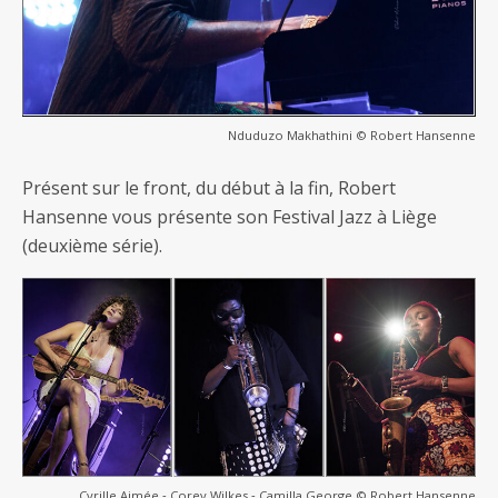
Nduduzo Makhathini © Robert Hansenne
Présent sur le front, du début à la fin, Robert
Hansenne vous présente son Festival Jazz à Liège
(deuxième série).
Cyrille Aimée ‐ Corey Wilkes ‐ Camilla George © Robert Hansenne