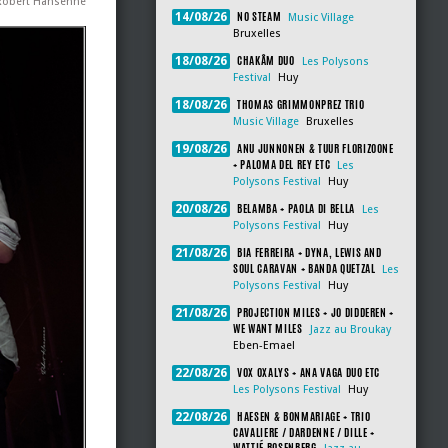
 Robert Hansenne
NO STEAM
14/08/26
Music Village
Bruxelles
CHAKÂM DUO
18/08/26
Les Polysons
Festival
Huy
THOMAS GRIMMONPREZ TRIO
18/08/26
Music Village
Bruxelles
ANU JUNNONEN & TUUR FLORIZOONE
19/08/26
+ PALOMA DEL REY ETC
Les
Polysons Festival
Huy
BELAMBA + PAOLA DI BELLA
20/08/26
Les
Polysons Festival
Huy
BIA FERREIRA + DYNA, LEWIS AND
21/08/26
SOUL CARAVAN + BANDA QUETZAL
Les
Polysons Festival
Huy
PROJECTION MILES + JO DIDDEREN +
21/08/26
WE WANT MILES
Jazz au Broukay
Eben-Emael
VOX OXALYS + ANA VAGA DUO ETC
22/08/26
Les Polysons Festival
Huy
HAESEN & BONMARIAGE + TRIO
22/08/26
CAVALIERE / DARDENNE / DILLE +
WATTIÉ ROSENBERG