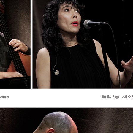
nsenne
Himiko Paganotti © 