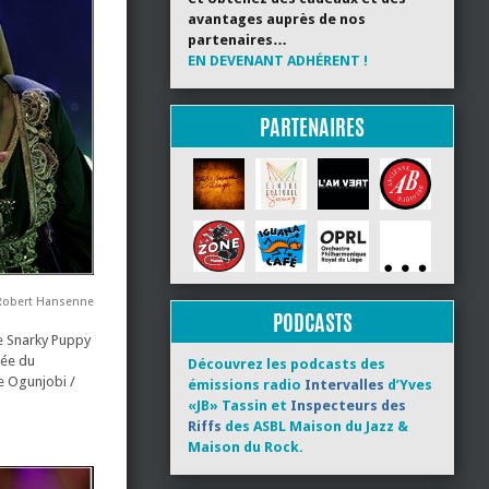
avantages auprès de nos
partenaires…
EN DEVENANT ADHÉRENT !
PARTENAIRES
Robert Hansenne
PODCASTS
de Snarky Puppy
rée du
Découvrez les podcasts des
fe Ogunjobi /
émissions radio
Intervalles
d’Yves
«JB» Tassin et
Inspecteurs des
Riffs
des ASBL Maison du Jazz &
Maison du Rock.