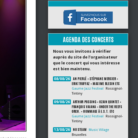
AGENDA DES CONCERTS
Nous vous invitons à vérifier
auprès du site de l’organisateur
que le concert qui vous intéresse
est bien maintenu.
AN PIERLÉ + STÉPHANE MERCIER +
08/08/26
ERIK TRUFFAZ + MAXIME BLESIN ETC
Gaume Jazz Festival
Rossignol-
Tintiny
ARTHUR POSSING + OZAIN QUINTET +
09/08/26
FRANÇOIS VAIANA + UNDER THE REEFS
ORCH. + HOMMAGE À E.S.T. ETC
Gaume Jazz Festival
Rossignol-
Tintiny
NO STEAM
13/08/26
Music Village
Bruxelles