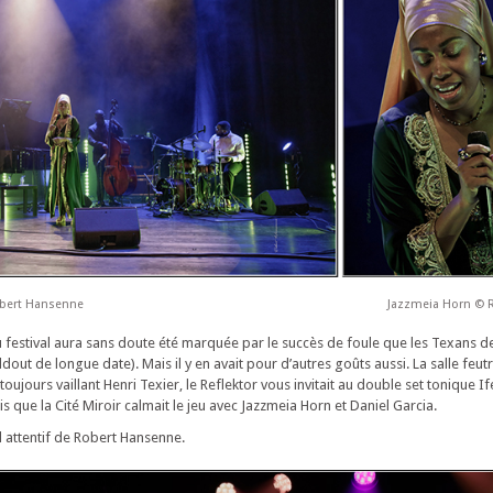
bert Hansenne
Jazzmeia Horn © 
festival aura sans doute été marquée par le succès de foule que les Texans 
out de longue date). Mais il y en avait pour d’autres goûts aussi. La salle feut
 toujours vaillant Henri Texier, le Reflektor vous invitait au double set tonique I
 que la Cité Miroir calmait le jeu avec Jazzmeia Horn et Daniel Garcia.
d attentif de Robert Hansenne.