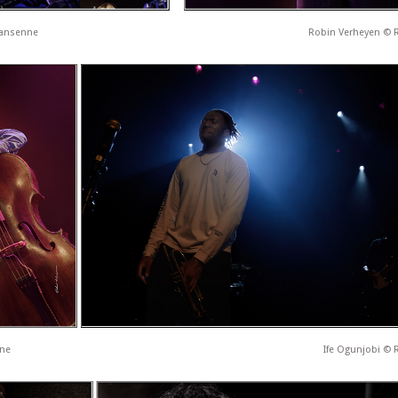
Hansenne
Robin Verheyen © 
nne
Ife Ogunjobi ©