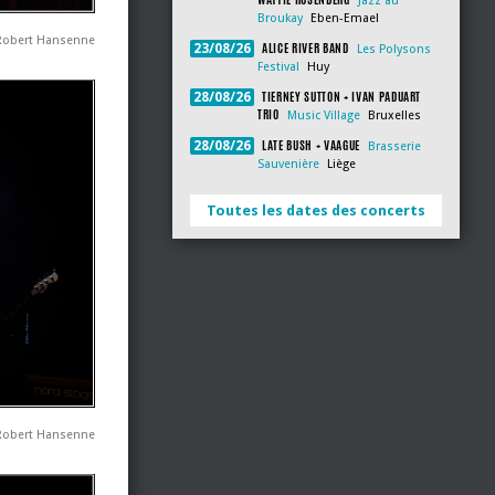
Jazz au
Broukay
Eben-Emael
Robert Hansenne
ALICE RIVER BAND
23/08/26
Les Polysons
Festival
Huy
TIERNEY SUTTON + IVAN PADUART
28/08/26
TRIO
Music Village
Bruxelles
LATE BUSH + VAAGUE
28/08/26
Brasserie
Sauvenière
Liège
Toutes les dates des concerts
 Robert Hansenne