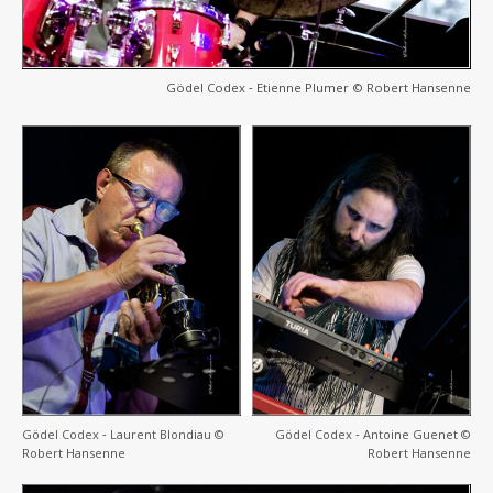
Gödel Codex ‐ Etienne Plumer © Robert Hansenne
Gödel Codex ‐ Laurent Blondiau ©
Gödel Codex ‐ Antoine Guenet ©
Robert Hansenne
Robert Hansenne