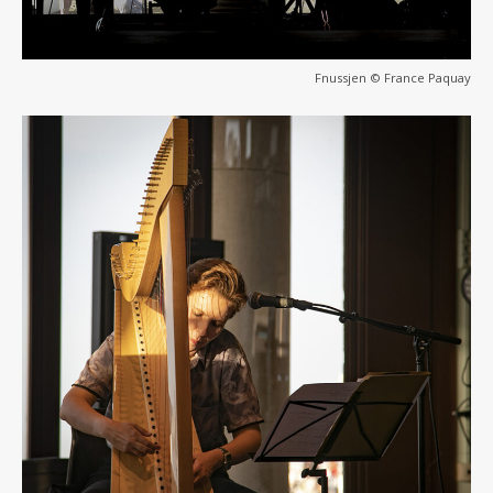
Fnussjen © France Paquay