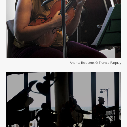
Ananta Roosens © France Paquay