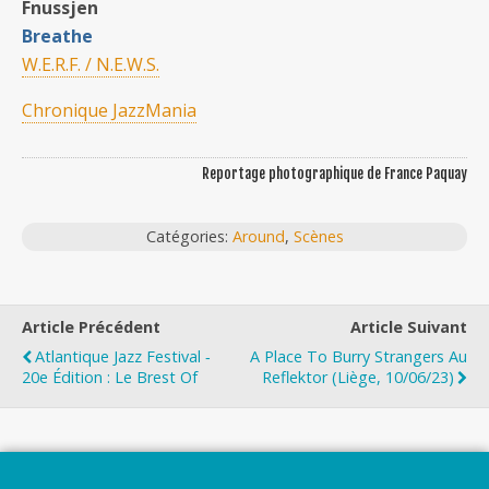
Fnussjen
Breathe
W.E.R.F. / N.E.W.S.
Chronique JazzMania
Reportage photographique de France Paquay
Catégories:
Around
,
Scènes
Article Précédent
Article Suivant
Atlantique Jazz Festival ‐
A Place To Burry Strangers Au
20e Édition : Le Brest Of
Reflektor (Liège, 10/06/23)
Top