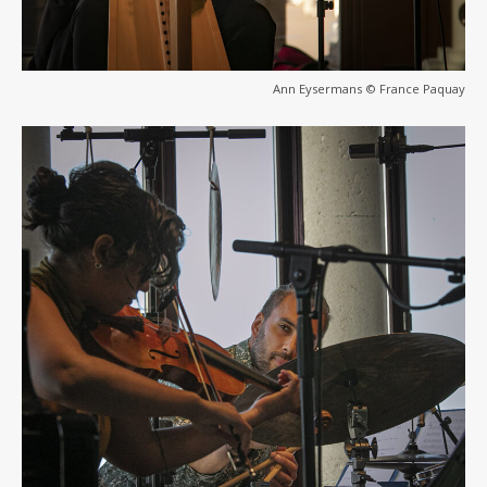
Ann Eysermans © France Paquay