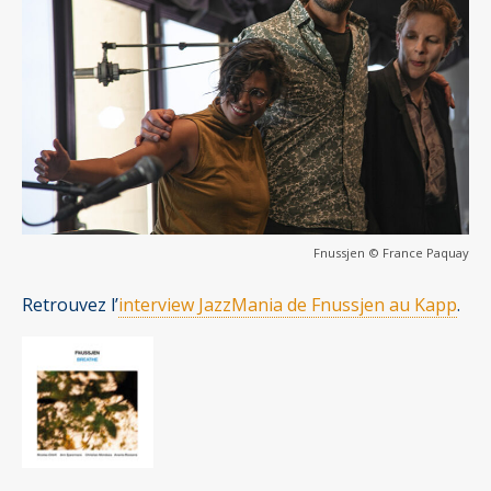
Fnussjen © France Paquay
Retrouvez l’
interview JazzMania de Fnussjen au Kapp
.