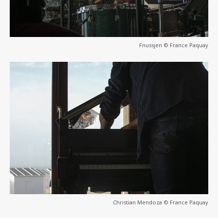
Fnussjen © France Paquay
Christian Mendoza © France Paquay