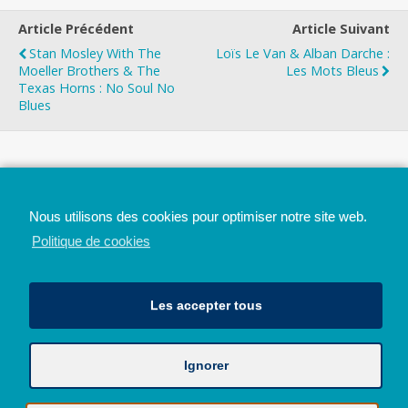
Article Précédent
Article Suivant
Stan Mosley With The
Loïs Le Van & Alban Darche :
Moeller Brothers & The
Les Mots Bleus
Texas Horns : No Soul No
Blues
Top
Nous utilisons des cookies pour optimiser notre site web.
Mobile
Bureau
Politique de cookies
Les accepter tous
Ignorer
Avec le soutien de la Province de Liège
© 2026 - Tous droits réservés - JazzMania