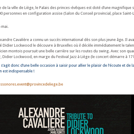
de la ville de Liège, le Palais des princes-évêques est doté d’une magnifique s
300 personnes en configuration assise (Salon du Conseil provincial, place Saint-
 mai.
exandre Cavalière a connu un succès international dès son plus jeune âge. Il av
té Didier Lockwood le découvre à Bruxelles où il décèle immédiatement le talen
icien montois poursuit une belle carrière sur les routes du swing. Avec son quart
Didier Lockwood, en marge du Festival Jazz à Liège (le concert démarre à 17 
l s’agit donc d’une belle occasion à saisir pour allier le plaisir de l’écoute et de
on est indispensable !
ssonores.event@provincedeliege.be