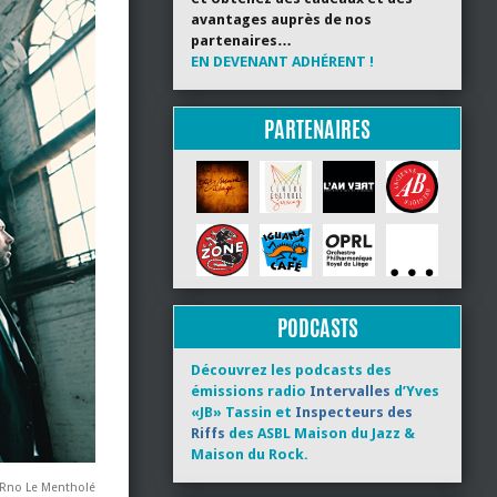
avantages auprès de nos
partenaires…
EN DEVENANT ADHÉRENT !
PARTENAIRES
PODCASTS
Découvrez les podcasts des
émissions radio
Intervalles
d’Yves
«JB» Tassin et
Inspecteurs des
Riffs
des ASBL Maison du Jazz &
Maison du Rock.
eRno Le Mentholé