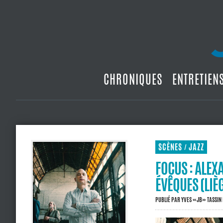
CHRONIQUES
ENTRETIEN
SCÈNES
JAZZ
/
FOCUS : ALEX
ÉVÊQUES (LIÈ
PUBLIÉ PAR
YVES «JB» TASSIN