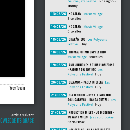
Gaume Jazz Festival
Rossignol-
Tintiny
NO STEAM
13/08/26
Music Village
Bruxelles
NO STEAM
14/08/26
Music Village
Bruxelles
CHAKÂM DUO
18/08/26
Les Polysons
Festival
Huy
THOMAS GRIMMONPREZ TRIO
18/08/26
Music Village
Bruxelles
ANU JUNNONEN & TUUR FLORIZOONE
19/08/26
+ PALOMA DEL REY ETC
Les
Polysons Festival
Huy
BELAMBA + PAOLA DI BELLA
20/08/26
Les
Polysons Festival
Huy
Yves Tassin
BIA FERREIRA + DYNA, LEWIS AND
21/08/26
SOUL CARAVAN + BANDA QUETZAL
Les
Polysons Festival
Huy
PROJECTION MILES + JO DIDDEREN +
21/08/26
Article suivant
WE WANT MILES
Jazz au Broukay
NOWLEDGE ITS GRACE
Eben-Emael
VOX OXALYS + ANA VAGA DUO ETC