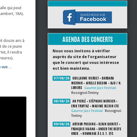
alle qui peut
Lambert, 18A).
AGENDA DES CONCERTS
ait douze ans à
t de ce jeune
Nous vous invitons à vérifier
et, il rendra
auprès du site de l’organisateur
heures).
que le concert qui vous intéresse
 la vue…
est bien maintenu.
GUILLAUME VIERSET + BARBARA
07/08/26
WIERNIK + AIRELLE BESSON + BJO / N.
LORIERS
Gaume Jazz Festival
Rossignol-Tintiny
AN PIERLÉ + STÉPHANE MERCIER +
08/08/26
ERIK TRUFFAZ + MAXIME BLESIN ETC
Gaume Jazz Festival
Rossignol-
Tintiny
ARTHUR POSSING + OZAIN QUINTET +
09/08/26
FRANÇOIS VAIANA + UNDER THE REEFS
ORCH. + HOMMAGE À E.S.T. ETC