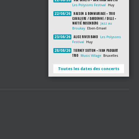
22/08/26
Les Polysons Festival
Huy
HAESEN & BONMARIAGE + TRIO
22/08/26
CAVALIERE / DARDENNE / DILLE +
WATTIÉ ROSENBERG
Jazz au
Broukay
Eben-Emael
ALICE RIVER BAND
23/08/26
Les Polysons
Festival
Huy
TIERNEY SUTTON + IVAN PADUART
28/08/26
TRIO
Music Village
Bruxelles
Toutes les dates des concerts