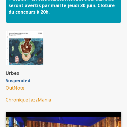
seront avertis par mail le jeudi 30 juin. Clôture
du concours à 20h.
Urbex
Suspended
OutNote
Chronique JazzMania