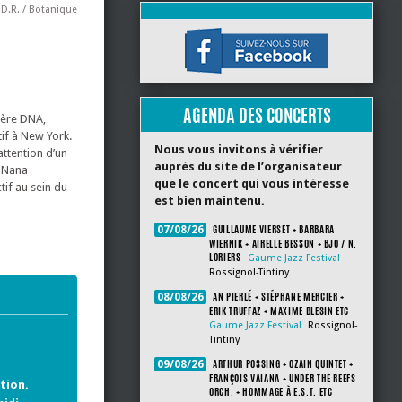
 D.R. / Botanique
AGENDA DES CONCERTS
mère DNA,
if à New York.
Nous vous invitons à vérifier
attention d’un
auprès du site de l’organisateur
, Nana
que le concert qui vous intéresse
tif au sein du
est bien maintenu.
GUILLAUME VIERSET + BARBARA
07/08/26
WIERNIK + AIRELLE BESSON + BJO / N.
LORIERS
Gaume Jazz Festival
Rossignol-Tintiny
AN PIERLÉ + STÉPHANE MERCIER +
08/08/26
ERIK TRUFFAZ + MAXIME BLESIN ETC
Gaume Jazz Festival
Rossignol-
Tintiny
ARTHUR POSSING + OZAIN QUINTET +
09/08/26
FRANÇOIS VAIANA + UNDER THE REEFS
tion.
ORCH. + HOMMAGE À E.S.T. ETC