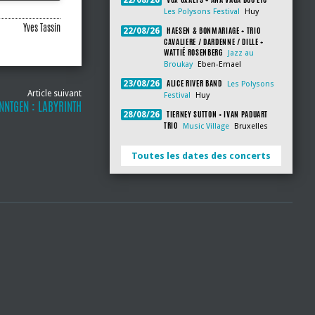
22/08/26
Les Polysons Festival
Huy
Yves Tassin
HAESEN & BONMARIAGE + TRIO
22/08/26
CAVALIERE / DARDENNE / DILLE +
WATTIÉ ROSENBERG
Jazz au
Broukay
Eben-Emael
ALICE RIVER BAND
23/08/26
Les Polysons
Article suivant
Festival
Huy
NNTGEN : LABYRINTH
TIERNEY SUTTON + IVAN PADUART
28/08/26
TRIO
Music Village
Bruxelles
Toutes les dates des concerts