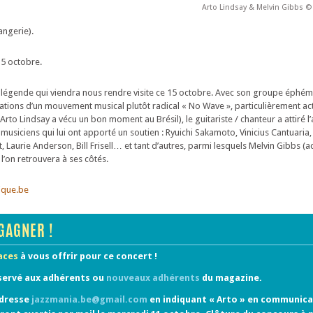
Arto Lindsay & Melvin Gibbs ©
angerie).
5 octobre.
e légende qui viendra nous rendre visite ce 15 octobre. Avec son groupe éphé
ations d’un mouvement musical plutôt radical « No Wave », particulièrement act
rto Lindsay a vécu un bon moment au Brésil), le guitariste / chanteur a attiré l’
musiciens qui lui ont apporté un soutien : Ryuichi Sakamoto, Vinicius Cantuaria
 Laurie Anderson, Bill Frisell… et tant d’autres, parmi lesquels Melvin Gibbs (ac
l’on retrouvera à ses côtés.
ique.be
GAGNER !
laces
à vous offrir pour ce concert !
servé aux adhérents ou
nouveaux adhérents
du magazine.
adresse
jazzmania.be@gmail.com
en indiquant « Arto » en communica