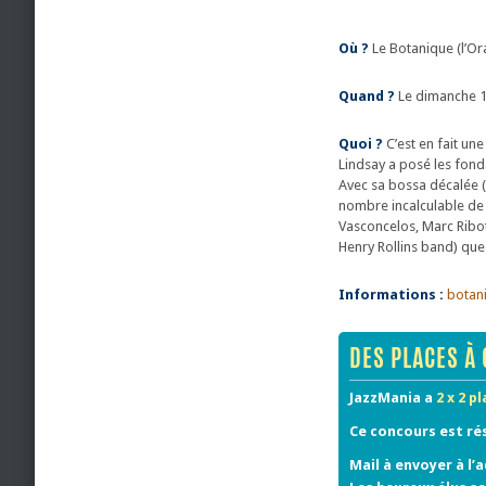
Où ?
Le Botanique (l’Or
Quand ?
Le dimanche 1
Quoi ?
C’est en fait un
Lindsay a posé les fond
Avec sa bossa décalée (A
nombre incalculable de 
Vasconcelos, Marc Ribot,
Henry Rollins band) que 
Informations :
botan
DES PLACES À 
JazzMania a
2 x 2 p
Ce concours est ré
Mail à envoyer à l’