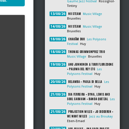
idi.
Gaume Jazz Festival
Rossignol-
Tintiny
NO STEAM
13/08/26
Music Village
Bruxelles
NO STEAM
14/08/26
Music Village
Bruxelles
CHAKÂM DUO
18/08/26
Les Polysons
Festival
Huy
THOMAS GRIMMONPREZ TRIO
18/08/26
Music Village
Bruxelles
ANU JUNNONEN & TUUR FLORIZOONE
19/08/26
+ PALOMA DEL REY ETC
Les
Polysons Festival
Huy
BELAMBA + PAOLA DI BELLA
20/08/26
Les
Polysons Festival
Huy
BIA FERREIRA + DYNA, LEWIS AND
21/08/26
SOUL CARAVAN + BANDA QUETZAL
Les
Polysons Festival
Huy
PROJECTION MILES + JO DIDDEREN +
21/08/26
WE WANT MILES
Jazz au Broukay
Eben-Emael
VOX OXALYS + ANA VAGA DUO ETC