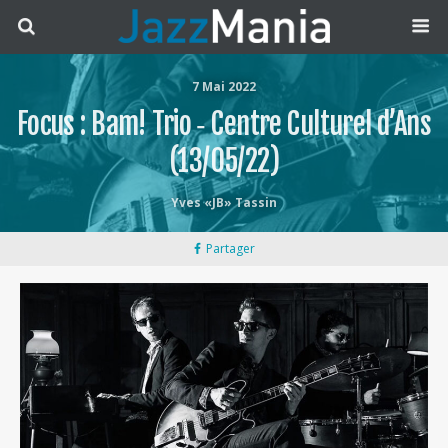
7 Mai 2022
Focus : Bam! Trio ‐ Centre Culturel d’Ans
(13/05/22)
Yves «JB» Tassin
Partager