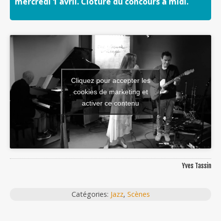
mercredi 1 avril. Clôture du concours à midi.
Cliquez pour accepter les
cookies de marketing et
activer ce contenu
Yves Tassin
Catégories:
Jazz
,
Scènes