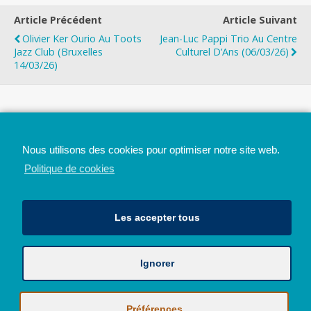
Article Précédent
Article Suivant
Olivier Ker Ourio Au Toots
Jean-Luc Pappi Trio Au Centre
Jazz Club (Bruxelles
Culturel D’Ans (06/03/26)
14/03/26)
Top
Nous utilisons des cookies pour optimiser notre site web.
Mobile
Bureau
Politique de cookies
Les accepter tous
Ignorer
Avec le soutien de la Province de Liège
© 2026 - Tous droits réservés - JazzMania
Politique en matière de confidentialité et de vie privée
|
Politique de
Préférences