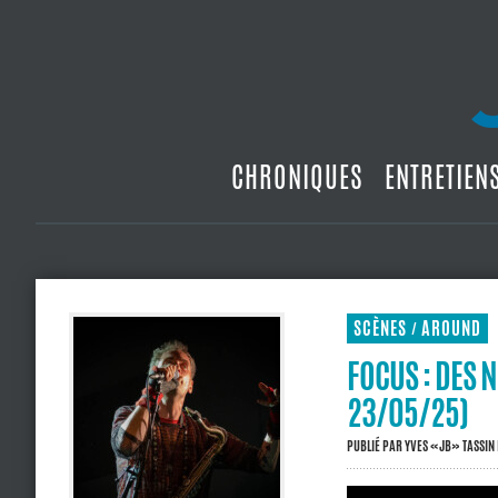
CHRONIQUES
ENTRETIEN
SCÈNES
AROUND
/
FOCUS : DES 
23/05/25)
PUBLIÉ PAR
YVES «JB» TASSIN