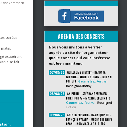
 Diane Cammaert
AGENDA DES CONCERTS
 ces soirées
Nous vous invitons à vérifier
t matin.
auprès du site de l’organisateur
gagé exubérant
que le concert qui vous intéresse
ania se fait
est bien maintenu.
GUILLAUME VIERSET + BARBARA
07/08/26
WIERNIK + AIRELLE BESSON + BJO / N.
LORIERS
Gaume Jazz Festival
Rossignol-Tintiny
AN PIERLÉ + STÉPHANE MERCIER +
08/08/26
ERIK TRUFFAZ + MAXIME BLESIN ETC
Gaume Jazz Festival
Rossignol-
Tintiny
ARTHUR POSSING + OZAIN QUINTET +
09/08/26
FRANÇOIS VAIANA + UNDER THE REEFS
ORCH. + HOMMAGE À E.S.T. ETC
ation.