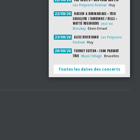
22/08/26
Les Polysons Festival
Huy
HAESEN & BONMARIAGE + TRIO
22/08/26
CAVALIERE / DARDENNE / DILLE +
WATTIÉ ROSENBERG
Jazz au
Broukay
Eben-Emael
ALICE RIVER BAND
23/08/26
Les Polysons
Festival
Huy
TIERNEY SUTTON + IVAN PADUART
28/08/26
TRIO
Music Village
Bruxelles
Toutes les dates des concerts