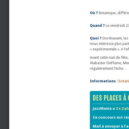
Où ?
Botanique, différen
Quand ?
Le vendredi 23
Quoi ?
Dorénavant, les N
nous intéresse plus part
« expérimentale ». A l’a
Avant cette nuit de fêt
Alabaster DePlume, Mero
régulièrement l’écho…
Informations :
botan
DES PLACES À 
JazzMania a
2 x 2 p
Ce concours est ré
Mail à envoyer à l’