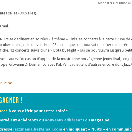
Alabaster DePlume ©
tes salles (Bruxelles).
 mai.
uits se déclinent en soirées « à thème ». Finis les concerts à la carte ! L’une de
iculièrement, celle du vendredi 23 mai… que l’on pourrait qualifier de soirée
ffiche, 12 concerts suivis d’une « Bota by Night » qui se poursuivra jusqu’au peti
e, vous aurez l’occasion d’applaudir la musicienne norvégienne Jenny Hval, l’en
pe, Giovanni Di Domenico avec Pak Yan Lau et tant d’autres encore dont JazzM
ique.be
GAGNER !
laces
à vous offrir pour cette soirée.
servé aux adhérents ou
nouveaux adhérents
du magazine.
adresse
jazzmania.be@gmail.com
en indiquant « Nuits » en communic