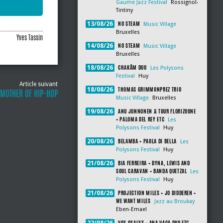
Gaume Jazz Festival
Rossignol-
Tintiny
NO STEAM
13/08/26
Music Village
Bruxelles
Yves Tassin
NO STEAM
14/08/26
Music Village
Bruxelles
CHAKÂM DUO
18/08/26
Les Polysons
Festival
Huy
Article suivant
THOMAS GRIMMONPREZ TRIO
18/08/26
DMOTHER OF HIP-HOP
Music Village
Bruxelles
ANU JUNNONEN & TUUR FLORIZOONE
19/08/26
+ PALOMA DEL REY ETC
Les
Polysons Festival
Huy
BELAMBA + PAOLA DI BELLA
20/08/26
Les
Polysons Festival
Huy
BIA FERREIRA + DYNA, LEWIS AND
21/08/26
SOUL CARAVAN + BANDA QUETZAL
Les
Polysons Festival
Huy
PROJECTION MILES + JO DIDDEREN +
21/08/26
WE WANT MILES
Jazz au Broukay
Eben-Emael
VOX OXALYS + ANA VAGA DUO ETC