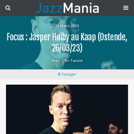
21 Mars 2023
Focus : Jasper Høiby au Kaap (Ostende,
26/03/23)
Yves «JB» Tassin
Partager