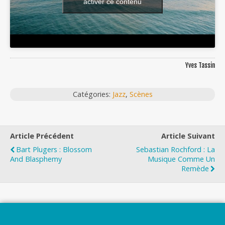
activer ce contenu
Yves Tassin
Catégories:
Jazz
,
Scènes
Article Précédent
Article Suivant
Bart Plugers : Blossom
Sebastian Rochford : La
And Blasphemy
Musique Comme Un
Remède
Top