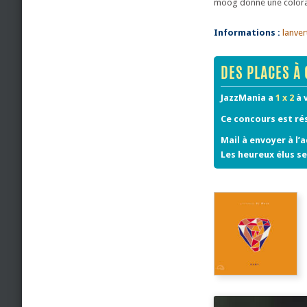
moog donne une colorati
Informations :
lanver
DES PLACES À 
JazzMania a
1 x 2
à 
Ce concours est ré
Mail à envoyer à l’
Les heureux élus se