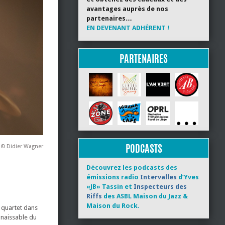
avantages auprès de nos
partenaires…
EN DEVENANT ADHÉRENT !
PARTENAIRES
PODCASTS
 © Didier Wagner
Découvrez les podcasts des
émissions radio
Intervalles
d’Yves
«JB» Tassin et
Inspecteurs des
Riffs
des ASBL Maison du Jazz &
Maison du Rock.
 quartet dans
nnaissable du