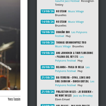
Gaume Jazz Festival
Rossignol-
Tintiny
NO STEAM
13/08/26
Music Village
Bruxelles
NO STEAM
14/08/26
Music Village
Bruxelles
CHAKÂM DUO
18/08/26
Les Polysons
Festival
Huy
THOMAS GRIMMONPREZ TRIO
18/08/26
Music Village
Bruxelles
ANU JUNNONEN & TUUR FLORIZOONE
19/08/26
+ PALOMA DEL REY ETC
Les
Polysons Festival
Huy
BELAMBA + PAOLA DI BELLA
20/08/26
Les
Polysons Festival
Huy
BIA FERREIRA + DYNA, LEWIS AND
21/08/26
SOUL CARAVAN + BANDA QUETZAL
Les
Polysons Festival
Huy
PROJECTION MILES + JO DIDDEREN +
21/08/26
WE WANT MILES
Jazz au Broukay
Yves Tassin
Eben-Emael
VOX OXALYS + ANA VAGA DUO ETC