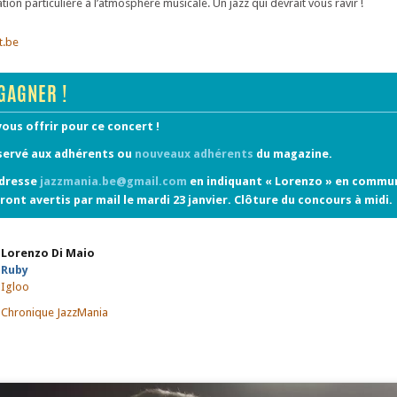
on particulière à l’atmosphère musicale. Un jazz qui devrait vous ravir !
t.be
GAGNER !
vous offrir pour ce concert !
servé aux adhérents ou
nouveaux adhérents
du magazine.
adresse
jazzmania.be@gmail.com
en indiquant « Lorenzo » en commu
ront avertis par mail le mardi 23 janvier. Clôture du concours à midi.
Lorenzo Di Maio
Ruby
Igloo
Chronique JazzMania