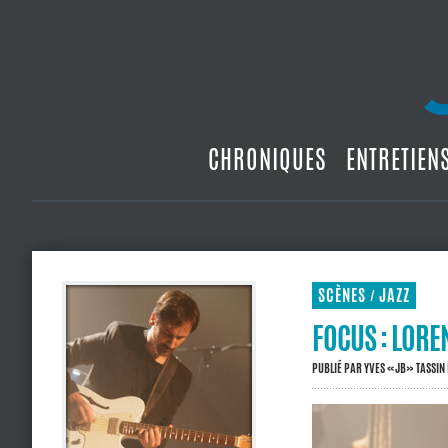
CHRONIQUES
ENTRETIEN
SCÈNES
JAZZ
/
FOCUS : LOREN
PUBLIÉ PAR
YVES «JB» TASSIN