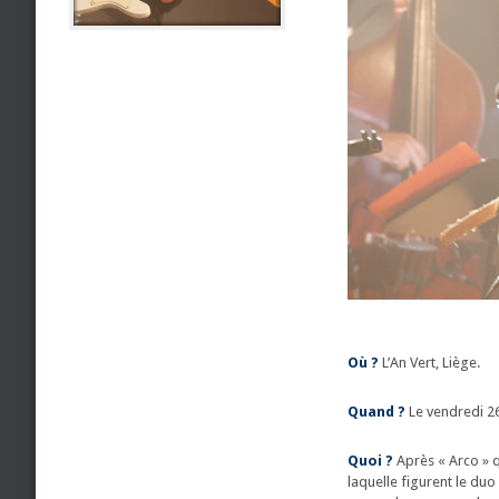
Où ?
L’An Vert, Liège.
Quand ?
Le vendredi 26
Quoi ?
Après « Arco » q
laquelle figurent le du