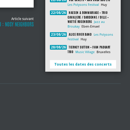
22/08/26
Les Polysons Festival
Huy
HAESEN & BONMARIAGE + TRIO
22/08/26
CAVALIERE / DARDENNE / DILLE +
Article suivant
WATTIÉ ROSENBERG
Jazz au
D : NOSY NEIGHBORS
Broukay
Eben-Emael
ALICE RIVER BAND
23/08/26
Les Polysons
Festival
Huy
TIERNEY SUTTON + IVAN PADUART
28/08/26
TRIO
Music Village
Bruxelles
Toutes les dates des concerts