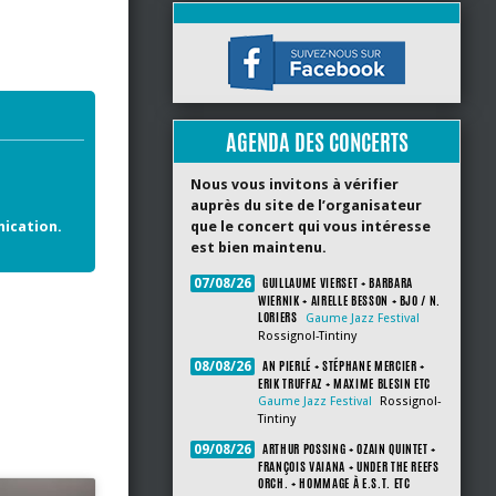
AGENDA DES CONCERTS
Nous vous invitons à vérifier
auprès du site de l’organisateur
nication.
que le concert qui vous intéresse
est bien maintenu.
GUILLAUME VIERSET + BARBARA
07/08/26
WIERNIK + AIRELLE BESSON + BJO / N.
LORIERS
Gaume Jazz Festival
Rossignol-Tintiny
AN PIERLÉ + STÉPHANE MERCIER +
08/08/26
ERIK TRUFFAZ + MAXIME BLESIN ETC
Gaume Jazz Festival
Rossignol-
Tintiny
ARTHUR POSSING + OZAIN QUINTET +
09/08/26
FRANÇOIS VAIANA + UNDER THE REEFS
ORCH. + HOMMAGE À E.S.T. ETC