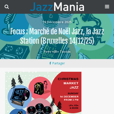
10 Décembre 2025
Focus : Marché de Noël Jazz, la Jazz
Station (Bruxelles 14/12/25)
Yves «JB» Tassin
Partager