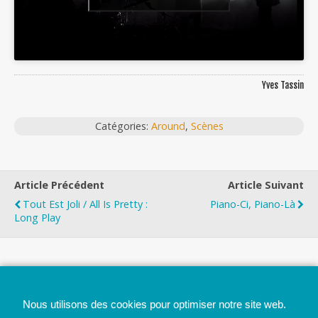
Yves Tassin
Catégories:
Around
,
Scènes
Article Précédent
Article Suivant
Tout Est Joli / All Is Pretty :
Piano-Ci, Piano-Là
Long Play
Top
Nous utilisons des cookies pour optimiser notre site web.
Mobile
Bureau