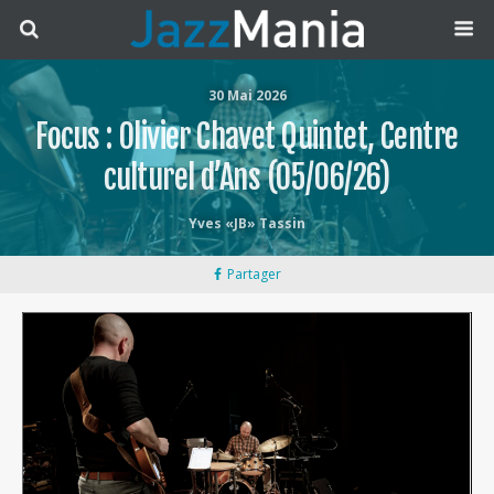
30 Mai 2026
Focus : Olivier Chavet Quintet, Centre
culturel d’Ans (05/06/26)
Yves «JB» Tassin
Partager