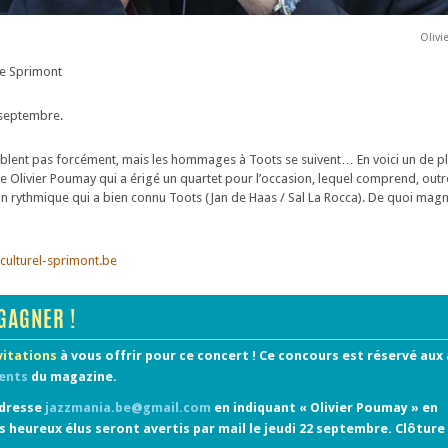
Olivi
de Sprimont
septembre.
blent pas forcément, mais les hommages à Toots se suivent… En voici un de pl
iste Olivier Poumay qui a érigé un quartet pour l’occasion, lequel comprend, outre
on rythmique qui a bien connu Toots (Jan de Haas / Sal La Rocca). De quoi magni
culturel-sprimont.be
GAGNER !
nvitations
à vous offrir pour ce concert ! Ce concours est réservé aux
ents
du magazine.
adresse
jazzmania.be@gmail.com
en indiquant « Olivier Poumay » en
heureux élus seront avertis par mail le jeudi 22 septembre. Clôture