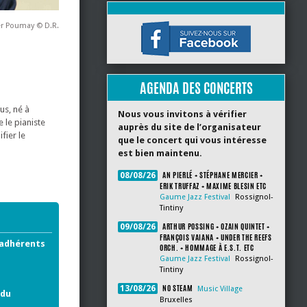
er Poumay © D.R.
AGENDA DES CONCERTS
us, né à
Nous vous invitons à vérifier
 le pianiste
auprès du site de l’organisateur
fier le
que le concert qui vous intéresse
est bien maintenu.
AN PIERLÉ + STÉPHANE MERCIER +
08/08/26
ERIK TRUFFAZ + MAXIME BLESIN ETC
Gaume Jazz Festival
Rossignol-
Tintiny
ARTHUR POSSING + OZAIN QUINTET +
09/08/26
FRANÇOIS VAIANA + UNDER THE REEFS
 adhérents
ORCH. + HOMMAGE À E.S.T. ETC
Gaume Jazz Festival
Rossignol-
Tintiny
NO STEAM
13/08/26
Music Village
 du
Bruxelles