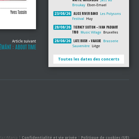
Jazz au
Broukay
Eben-Emael
Yves Tassin
ALICE RIVER BAND
23/08/26
Les Polysons
Festival
Huy
TIERNEY SUTTON + IVAN PADUART
28/08/26
TRIO
Music Village
Bruxelles
LATE BUSH + VAAGUE
28/08/26
Article suivant
Brasserie
ÉMÁNT : ABOUT TIME
Sauvenière
Liège
Toutes les dates des concerts
- JazzMania |
Confidentialité et vie privée
|
Politique de cookies (UE)