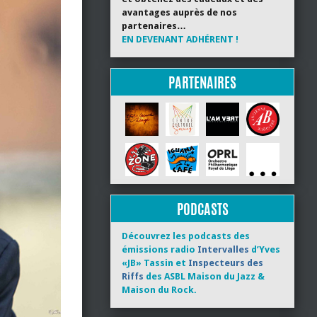
avantages auprès de nos
partenaires…
EN DEVENANT ADHÉRENT !
PARTENAIRES
PODCASTS
Découvrez les podcasts des
émissions radio
Intervalles
d’Yves
«JB» Tassin et
Inspecteurs des
Riffs
des ASBL Maison du Jazz &
Maison du Rock.