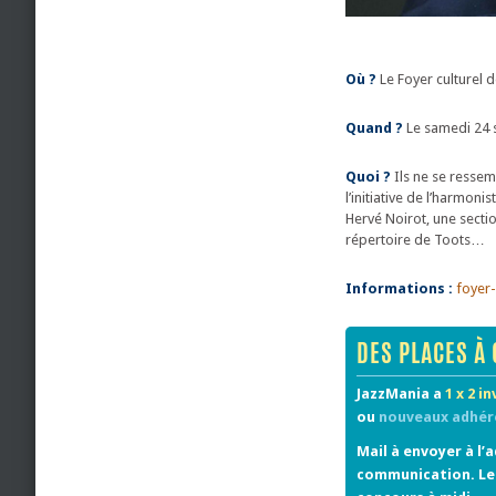
Où ?
Le Foyer culturel 
Quand ?
Le samedi 24 
Quoi ?
Ils ne se ressem
l’initiative de l’harmon
Hervé Noirot, une secti
répertoire de Toots…
Informations :
foyer-
DES PLACES À 
JazzMania a
1 x 2 i
ou
nouveaux adhér
Mail à envoyer à l’
communication. Les 