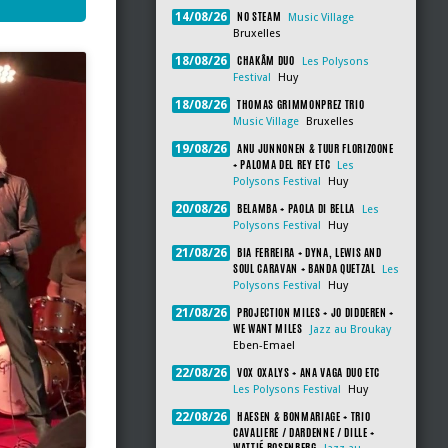
NO STEAM
14/08/26
Music Village
Bruxelles
CHAKÂM DUO
18/08/26
Les Polysons
Festival
Huy
THOMAS GRIMMONPREZ TRIO
18/08/26
Music Village
Bruxelles
ANU JUNNONEN & TUUR FLORIZOONE
19/08/26
+ PALOMA DEL REY ETC
Les
Polysons Festival
Huy
BELAMBA + PAOLA DI BELLA
20/08/26
Les
Polysons Festival
Huy
BIA FERREIRA + DYNA, LEWIS AND
21/08/26
SOUL CARAVAN + BANDA QUETZAL
Les
Polysons Festival
Huy
PROJECTION MILES + JO DIDDEREN +
21/08/26
WE WANT MILES
Jazz au Broukay
Eben-Emael
VOX OXALYS + ANA VAGA DUO ETC
22/08/26
Les Polysons Festival
Huy
HAESEN & BONMARIAGE + TRIO
22/08/26
CAVALIERE / DARDENNE / DILLE +
WATTIÉ ROSENBERG