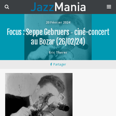
20 Février 2024
Focus : Seppe Gebruers ‐ ciné-concert
au Bozar (26/02/24)
Eric Therer
Partager