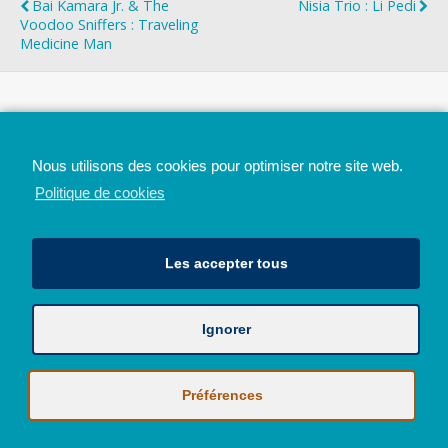
Bai Kamara Jr. & The
Nisia Trio : Li Pedi
Voodoo Sniffers : Traveling
Medicine Man
Top
Nous utilisons des cookies pour optimiser notre site web.
Mobile
Bureau
Politique de cookies
Les accepter tous
Ignorer
Avec le soutien de la Province de Liège
© 2026 - Tous droits réservés - JazzMania
Politique en matière de confidentialité et de vie privée
|
Politique de
Préférences
cookies (UE)
Hébergé par
Behostings.com