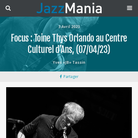
3 Avril 2023
Focus : Toine Thys Orlando au Centre
Culturel d’Ans, (07/04/23)
Yves «JB» Tassin
Partager