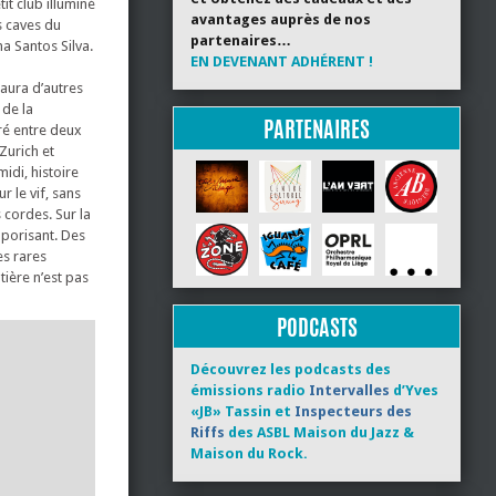
t club illuminé
avantages auprès de nos
s caves du
partenaires…
a Santos Silva.
EN DEVENANT ADHÉRENT !
 aura d’autres
 de la
PARTENAIRES
ré entre deux
 Zurich et
midi, histoire
 le vif, sans
s cordes. Sur la
mporisant. Des
es rares
tière n’est pas
PODCASTS
Découvrez les podcasts des
émissions radio
Intervalles
d’Yves
«JB» Tassin et
Inspecteurs des
Riffs
des ASBL Maison du Jazz &
Maison du Rock.