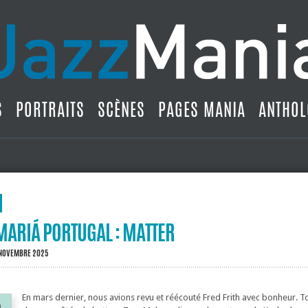
S
PORTRAITS
SCÈNES
PAGES MANIA
ANTHOL
 MARIÁ PORTUGAL : MATTER
 NOVEMBRE 2025
En mars dernier, nous avions revu et réécouté Fred Frith avec bonheur. T