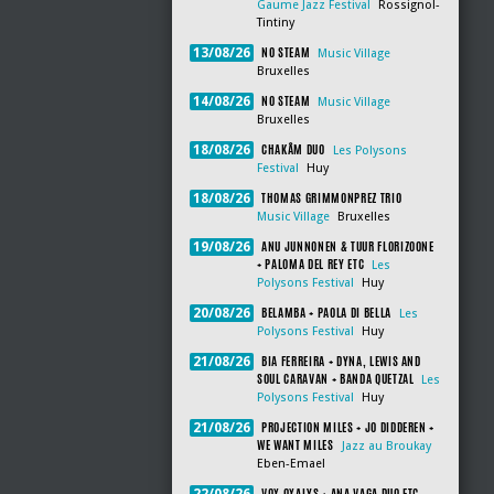
Gaume Jazz Festival
Rossignol-
Tintiny
NO STEAM
13/08/26
Music Village
Bruxelles
NO STEAM
14/08/26
Music Village
Bruxelles
CHAKÂM DUO
18/08/26
Les Polysons
Festival
Huy
THOMAS GRIMMONPREZ TRIO
18/08/26
Music Village
Bruxelles
ANU JUNNONEN & TUUR FLORIZOONE
19/08/26
+ PALOMA DEL REY ETC
Les
Polysons Festival
Huy
BELAMBA + PAOLA DI BELLA
20/08/26
Les
Polysons Festival
Huy
BIA FERREIRA + DYNA, LEWIS AND
21/08/26
SOUL CARAVAN + BANDA QUETZAL
Les
Polysons Festival
Huy
PROJECTION MILES + JO DIDDEREN +
21/08/26
WE WANT MILES
Jazz au Broukay
Eben-Emael
VOX OXALYS + ANA VAGA DUO ETC