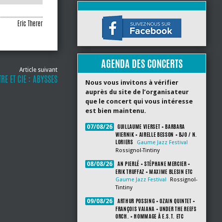
Eric Therer
AGENDA DES CONCERTS
Article suivant
RE ET CIE : ABYSSES
Nous vous invitons à vérifier
auprès du site de l’organisateur
que le concert qui vous intéresse
est bien maintenu.
GUILLAUME VIERSET + BARBARA
07/08/26
WIERNIK + AIRELLE BESSON + BJO / N.
LORIERS
Gaume Jazz Festival
Rossignol-Tintiny
AN PIERLÉ + STÉPHANE MERCIER +
08/08/26
ERIK TRUFFAZ + MAXIME BLESIN ETC
Gaume Jazz Festival
Rossignol-
Tintiny
ARTHUR POSSING + OZAIN QUINTET +
09/08/26
FRANÇOIS VAIANA + UNDER THE REEFS
ORCH. + HOMMAGE À E.S.T. ETC