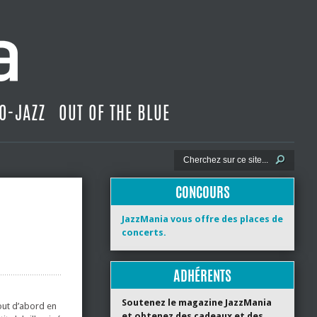
O-JAZZ
OUT OF THE BLUE
CONCOURS
JazzMania vous offre des places de
concerts.
ADHÉRENTS
Soutenez le magazine JazzMania
out d’abord en
et obtenez des cadeaux et des