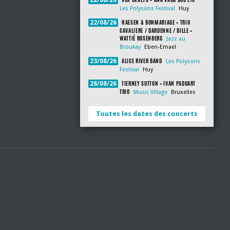
22/08/26
Les Polysons Festival
Huy
HAESEN & BONMARIAGE + TRIO
22/08/26
CAVALIERE / DARDENNE / DILLE +
WATTIÉ ROSENBERG
Jazz au
Broukay
Eben-Emael
ALICE RIVER BAND
23/08/26
Les Polysons
Festival
Huy
TIERNEY SUTTON + IVAN PADUART
28/08/26
TRIO
Music Village
Bruxelles
Toutes les dates des concerts