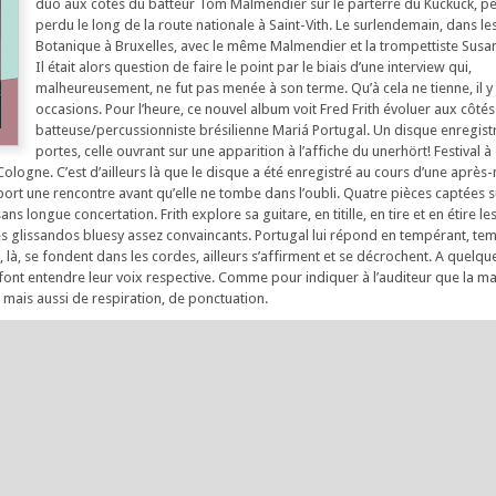
duo aux côtés du batteur Tom Malmendier sur le parterre du Kuckuck, peti
perdu le long de la route nationale à Saint-Vith. Le surlendemain, dans le
Botanique à Bruxelles, avec le même Malmendier et la trompettiste Susan
Il était alors question de faire le point par le biais d’une interview qui,
malheureusement, ne fut pas menée à son terme. Qu’à cela ne tienne, il y
occasions. Pour l’heure, ce nouvel album voit Fred Frith évoluer aux côtés
batteuse/percussionniste brésilienne Mariá Portugal. Un disque enregist
portes, celle ouvrant sur une apparition à l’affiche du unerhört! Festival à
 Cologne. C’est d’ailleurs là que le disque a été enregistré au cours d’une après-
rt une rencontre avant qu’elle ne tombe dans l’oubli. Quatre pièces captées sur
ans longue concertation. Frith explore sa guitare, en titille, en tire et en étire le
 des glissandos bluesy assez convaincants. Portugal lui répond en tempérant, te
là, se fondent dans les cordes, ailleurs s’affirment et se décrochent. A quelqu
 font entendre leur voix respective. Comme pour indiquer à l’auditeur que la ma
 mais aussi de respiration, de ponctuation.