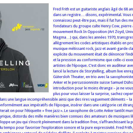
Fred Frith est un guitariste anglais âgé de 68 an
dans un registre… disons, expérimental. Vous 
connaissez peut-être pas, mais il fut l’un des 
fondateurs du groupe culte Henry Cow, pierre 
mouvement Rock In Opposition (Art Zoyd, Univ
Magma…) qui, dans les années 1970, transgre
allègrement les codes artistiques établis en p
musique métissant rock, jazz et avant-garde cla
explicite du mouvement était de dénoncer l’ind
et la pression au conformisme que celle-ci exer
artistes de l’époque. C’est donc en auditeur aver
lancé la lecture de Storytelling, album live enre
Gütersloh Theater, en trio avec la saxophonist
Anker et le percussionniste suisse Samuel Dühs
introduction pour le moins étrange – je ne vous
plus pour vous laisser la surprise, sachez cepe
 dans une langue incompréhensible ainsi que des rires vaguement déments – l
 conformément aux impératifs de l’époque, insérer dans une catégorie cet étr
erait on pour l’étiquette « free jazz ». Le saxophone de Lotte Anker tantôt mur
 lyrique, distordu des mille manières bien connues des amateurs de musiques l
loppe un jeu qui s’inscrit pleinement dans la tradition free, s’affranchissant la 
u tempo pour favoriser l’exploration sonore et la pure expressivité. Fred Frith,