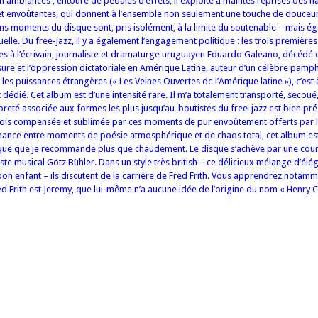
n ambiances ; entouré de pédales d’effets, il exploite à maintes reprises des 
et envoûtantes, qui donnent à l’ensemble non seulement une touche de douceu
ns moments du disque sont, pris isolément, à la limite du soutenable – mais é
uelle.
Du free-jazz, il y a également l’engagement politique : les trois première
s à l’écrivain, journaliste et dramaturge uruguayen Eduardo Galeano, décédé 
ensure et l’oppression dictatoriale en Amérique Latine, auteur d’un célèbre pam
r les puissances étrangères (« Les Veines Ouvertes de l’Amérique latine »), c’est 
t dédié.
Cet album est d’une intensité rare. Il m’a totalement transporté, secoué,
eté associée aux formes les plus jusqu’au-boutistes du free-jazz est bien pré
 fois compensée et sublimée par ces moments de pur envoûtement offerts par l
ernance entre moments de poésie atmosphérique et de chaos total, cet album es
ique que je recommande plus que chaudement.
Le disque s’achève par une cour
liste musical Götz Bühler. Dans un style très british – ce délicieux mélange d’él
n enfant – ils discutent de la carrière de Fred Frith. Vous apprendrez notamm
d Frith est Jeremy, que lui-même n’a aucune idée de l’origine du nom « Henry