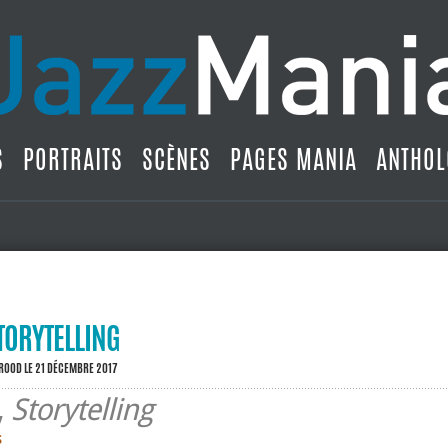
S
PORTRAITS
SCÈNES
PAGES MANIA
ANTHOL
STORYTELLING
BROOD
LE 21 DÉCEMBRE 2017
,
Storytelling
S