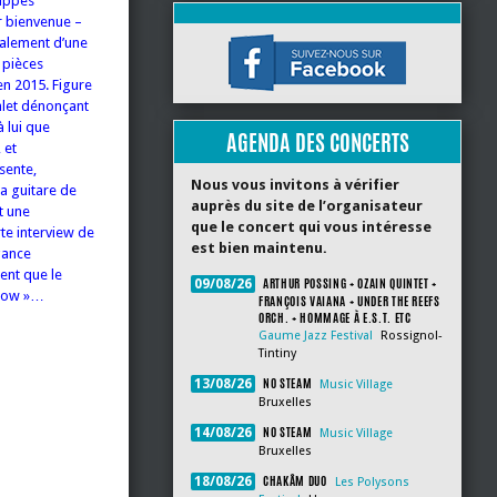
nappes
r bienvenue –
galement d’une
s pièces
en 2015. Figure
phlet dénonçant
à lui que
AGENDA DES CONCERTS
 et
sente,
Nous vous invitons à vérifier
a guitare de
auprès du site de l’organisateur
t une
que le concert qui vous intéresse
te interview de
est bien maintenu.
égance
ent que le
ARTHUR POSSING + OZAIN QUINTET +
09/08/26
 Cow »…
FRANÇOIS VAIANA + UNDER THE REEFS
ORCH. + HOMMAGE À E.S.T. ETC
Gaume Jazz Festival
Rossignol-
Tintiny
NO STEAM
13/08/26
Music Village
Bruxelles
NO STEAM
14/08/26
Music Village
Bruxelles
CHAKÂM DUO
18/08/26
Les Polysons