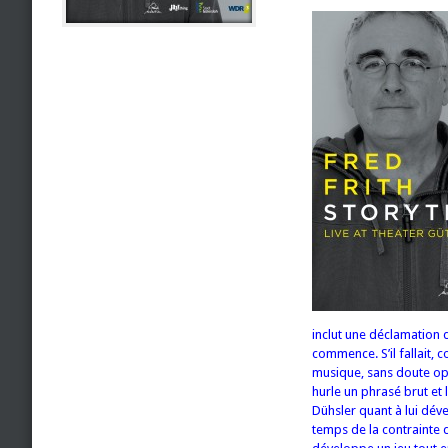
inclut une déclamation
commence. S’il fallait,
musique, sans doute opt
hurle un phrasé brut et
Dühsler quant à lui déve
temps de la contrainte d