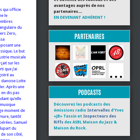
avantages auprès de nos
s qui officie
partenaires…
ne le
EN DEVENANT ADHÉRENT !
membres
angulaire du
ers Zero,
PARTENAIRES
ssa
roposant une
ssique. Le but
ustrie musicale
çait sur les
ti que j’ai
gistré au
e danoise Lotte
ler.
Après une
PODCASTS
 en dis pas
ndant qu’elle
Découvrez les podcasts des
a musique
émissions radio
Intervalles
d’Yves
ange moment de
«JB» Tassin et
Inspecteurs des
mure, tantôt
Riffs
des ASBL Maison du Jazz &
ibérées. Samuel
Maison du Rock.
plupart du
 de son côté,