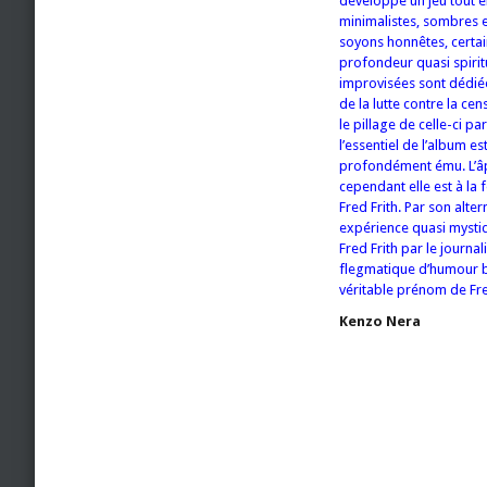
développe un jeu tout e
minimalistes, sombres 
soyons honnêtes, certai
profondeur quasi spirit
improvisées sont dédiée
de la lutte contre la c
le pillage de celle-ci pa
l’essentiel de l’album es
profondément ému. L’âpr
cependant elle est à la
Fred Frith. Par son alt
expérience quasi myst
Fred Frith par le journa
flegmatique d’humour bo
véritable prénom de Fre
Kenzo Nera