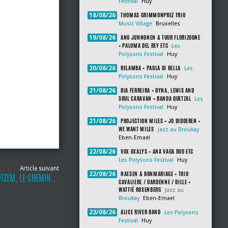
Festival
Huy
THOMAS GRIMMONPREZ TRIO
18/08/26
Music Village
Bruxelles
ANU JUNNONEN & TUUR FLORIZOONE
19/08/26
+ PALOMA DEL REY ETC
Les
Polysons Festival
Huy
BELAMBA + PAOLA DI BELLA
20/08/26
Les
Polysons Festival
Huy
BIA FERREIRA + DYNA, LEWIS AND
21/08/26
SOUL CARAVAN + BANDA QUETZAL
Les
Polysons Festival
Huy
PROJECTION MILES + JO DIDDEREN +
21/08/26
WE WANT MILES
Jazz au Broukay
Eben-Emael
VOX OXALYS + ANA VAGA DUO ETC
22/08/26
Les Polysons Festival
Huy
Article suivant
HAESEN & BONMARIAGE + TRIO
22/08/26
OTZEM, LE CHEMIN…
CAVALIERE / DARDENNE / DILLE +
WATTIÉ ROSENBERG
Jazz au
Broukay
Eben-Emael
ALICE RIVER BAND
23/08/26
Les Polysons
Festival
Huy