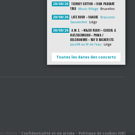
TIERNEY SUTTON + IVAN PADUART
28/08/26
TRIO
Music Village
Bruxelles
LATE BUSH + VAAGUE
28/08/26
Brasserie
Sauvenière
Liège
A.M.E. + WAJDI RIAHI + CASSOL &
30/08/26
HATZIGEORGIOU + PUMA /
DELCHAMBRE + RAF D BACKER ETC
Jazz04 au fil de l'eau
Liège
Toutes les dates des concerts
- JazzMania |
Confidentialité et vie privée
|
Politique de cookies (UE)